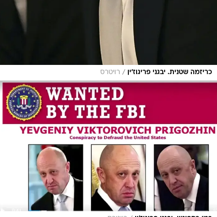
/
כריזמה שטנית. יבגני פריגוז'ין
רויטרס