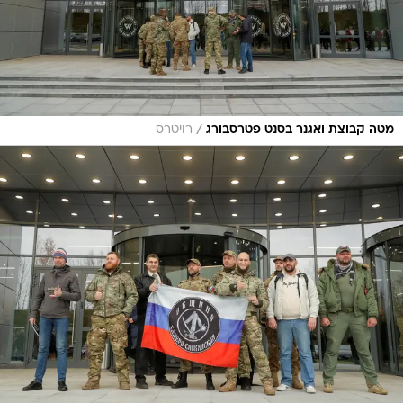
/
מטה קבוצת ואגנר בסנט פטרסבורג
רויטרס