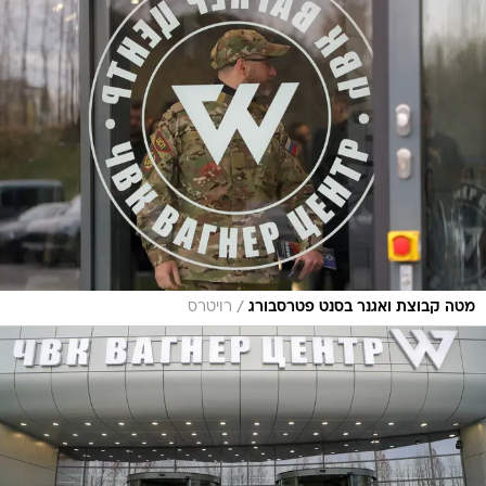
/
מטה קבוצת ואגנר בסנט פטרסבורג
רויטרס