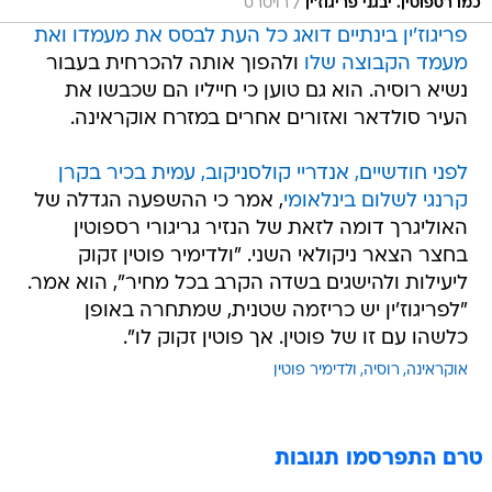
/
כמו רספוטין. יבגני פריגוז'ין
רויטרס
פריגוז'ין בינתיים דואג כל העת לבסס את מעמדו ואת
מעמד הקבוצה שלו
ולהפוך אותה להכרחית בעבור
נשיא רוסיה. הוא גם טוען כי חייליו הם שכבשו את
העיר סולדאר ואזורים אחרים במזרח אוקראינה.
לפני חודשיים, אנדריי קולסניקוב, עמית בכיר בקרן
קרנגי לשלום בינלאומי
, אמר כי ההשפעה הגדלה של
האוליגרך דומה לזאת של הנזיר גריגורי רספוטין
בחצר הצאר ניקולאי השני. "ולדימיר פוטין זקוק
ליעילות ולהישגים בשדה הקרב בכל מחיר", הוא אמר.
"לפריגוז'ין יש כריזמה שטנית, שמתחרה באופן
כלשהו עם זו של פוטין. אך פוטין זקוק לו".
אוקראינה
רוסיה
ולדימיר פוטין
טרם התפרסמו תגובות