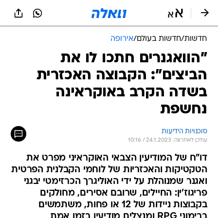
חדשות
/
חדשות בעולם
/
אירופה
"הוואגנרים חתכו לו את
הביצים": הקבוצה האכזרית
בשדה הקרב באוקראינה
נחשפת
סוכנויות הידיעות
עודכן לאחרונה: 24.1.2023 / 10:16
דו"ח של המודיעין הצבאי האוקראיני מפרט את
הטקטיקות והאכזריות של לוחמי הקבלנית הפרטית
ואגנר שמנוהלת על ידי האוליגרך הכרזימטי יבגני
פריגוז'ין: החיילים, שרובם אסירים, מחולקים
בקבוצות ניידות של 12 או פחות, משתמשים
ברימוני RPG ומנצלים מודיעין בזמן אמת