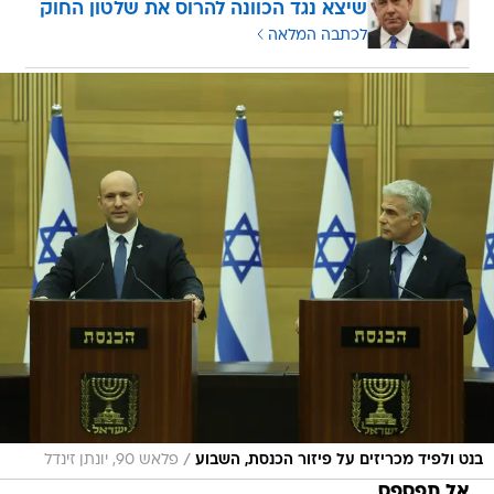
שיצא נגד הכוונה להרוס את שלטון החוק
לכתבה המלאה
/
בנט ולפיד מכריזים על פיזור הכנסת, השבוע
פלאש 90, יונתן זינדל
אל תפספס