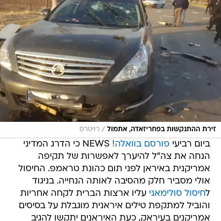
/
זירת ההתנקשות בפחריזאדה, אתמול
רויטרס
ביום רביעי
פורסם בוואלה!
NEWS כי הדרג המדיני
הנחה את צה"ל להיערך לאפשרות של תקיפה
אמריקנית באיראן לפני תום כהונת טראמפ. החיסול
אולי מסביר חלק מהסיבה לאותה הנחייה. בניגוד
ל
חיסול סולימאני
עליו ארצות הברית לקחה אחריות
והוביל למתקפת טילים איראנית מוגבלת על בסיסים
אמריקנים בעיראק, כעת האיראנים יתקשו להגיב