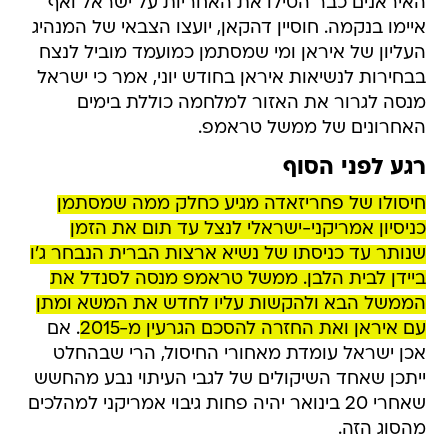
האיראנים כבר הטילו את האחריות על ישראל ואף
איימו בנקמה. חוסיין דהקאן, יועצו הצבאי של המנהיג
העליון של איראן ומי שמסתמן כמועמד מוביל לנצח
בבחירות לנשיאות איראן בחודש יוני, אמר כי ישראל
מנסה לגרור את האזור למלחמה כוללת בימים
האחרונים של ממשל טראמפ.
רגע לפני הסוף
חיסולו של פחריזאדה מגיע כחלק ממה שמסתמן
כניסיון אמריקני-ישראלי לנצל עד תום את הזמן
שנותר עד כניסתו של נשיא ארצות הברית הנבחר ג'ו
ביידן לבית הלבן. ממשל טראמפ מנסה לסנדל את
הממשל הבא ולהקשות עליו לחדש את המשא ומתן
עם איראן ואת החזרה להסכם הגרעין מ-2015
. אם
אכן ישראל עומדת מאחורי החיסול, הרי שבהחלט
ייתכן שאחד השיקולים של לגבי העיתוי נבע מהחשש
שאחרי 20 בינואר יהיה פחות גיבוי אמריקני למהלכים
מהסוג הזה.