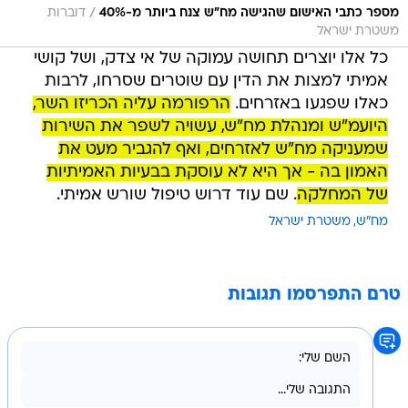
/
מספר כתבי האישום שהגישה מח"ש צנח ביותר מ-40%
דוברות
משטרת ישראל
כל אלו יוצרים תחושה עמוקה של אי צדק, ושל קושי
אמיתי למצות את הדין עם שוטרים שסרחו, לרבות
כאלו שפגעו באזרחים.
הרפורמה עליה הכריזו השר,
היועמ"ש ומנהלת מח"ש, עשויה לשפר את השירות
שמעניקה מח"ש לאזרחים, ואף להגביר מעט את
האמון בה - אך היא לא עוסקת בבעיות האמיתיות
של המחלקה
. שם עוד דרוש טיפול שורש אמיתי.
מח"ש
משטרת ישראל
טרם התפרסמו תגובות