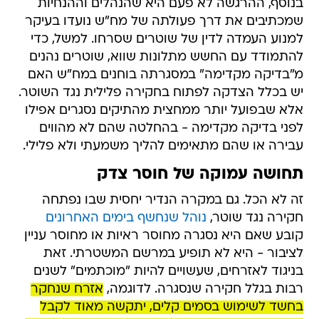
בנוסף, ההרגשה לא פעם היא שהנהלים וההנחיות
שמכתיבים את דרך פעולתה של מח"ש נועדו בעיקר
למנוע העמדה לדין של שוטרים שסרחו. למשל, כדי
להתמודד עם החשש מתלונות שווא, שוטרים נהנים
מ"בדיקה מקדימה" במסגרתה בוחנים במח"ש האם
יש בכלל הצדקה לפתוח בחקירה פלילית נגד השוטר.
אלא שבפועל יותר ממחצית מהתיקים נסגרים אפילו
לפני בדיקה מקדימה - בהחלטה שהם לא מהווים
עבירה או שהם מתאימים להליך משמעתי ולא פלילי.
תחושה עמוקה של חוסר צדק
זה לא הכל. גם במקרה הנדיר יחסית שבו נפתחה
חקירה נגד שוטר,
נוהל שנחשף בימים האחרונים
קובע שאם היא נסגרה מחוסר ראיות או מחוסר עניין
לציבור - היא לא תופיע במרשם המשטרתי. זאת
בניגוד לאזרחים, שעשויים להיות "מוכתמים" לשנים
רבות בגלל חקירה שנסגרה. לדוגמה,
אזרח שנחקר
בחשד לשימוש בסמים קלים, יתקשה מאוד לקבל