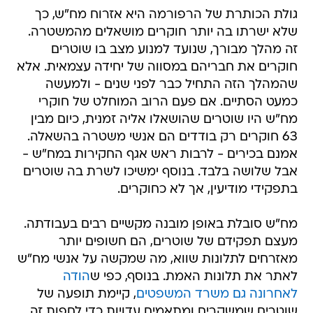
גולת הכותרת של הרפורמה היא אזרוח מח"ש, כך
שלא ישרתו בה יותר חוקרים מושאלים מהמשטרה.
זה מהלך מבורך, שנועד למנוע מצב בו שוטרים
חוקרים את חבריהם במסווה של יחידה עצמאית. אלא
שהמהלך הזה התחיל כבר לפני שנים - ולמעשה
כמעט הסתיים. אם פעם הרוב המוחלט של חוקרי
מח"ש היו שוטרים שהושאלו אליה זמנית, כיום מבין
63 חוקרים רק בודדים הם אנשי משטרה בהשאלה.
אמנם בכירים - לרבות ראש אגף החקירות במח"ש -
אבל שלושה בלבד. בנוסף ימשיכו לשרת בה שוטרים
בתפקידי מודיעין, אך לא כחוקרים.
מח"ש סובלת באופן מובנה מקשיים רבים בעבודתה.
מעצם תפקידם של שוטרים, הם חשופים יותר
מאזרחים לתלונות שווא, מה שמקשה על אנשי מח"ש
לאתר את תלונות האמת. בנוסף, כפי ש
הודה
לאחרונה גם משרד המשפטים
, קיימת תופעה של
שוטרים שמשקרים ומתאמים עדויות כדי לחפות זה