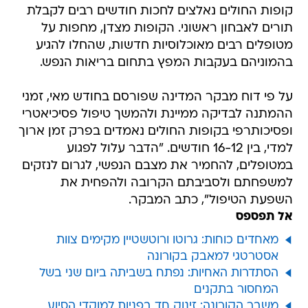
קופות החולים נאלצים לחכות חודשים רבים לקבלת
תורים לאבחון ראשוני. הקופות מצדן, מחפות על
מטופלים רבים מאוכלוסיות חדשות, שהחלו להגיע
בהמוניהם בעקבות המפץ בתחום בריאות הנפש.
על פי דוח מבקר המדינה שפורסם בחודש מאי, זמני
ההמתנה לבדיקה ממיינת ולהמשך טיפול פסיכיאטרי
ופסיכותרפי בקופות החולים נאמדים בפרק זמן ארוך
למדי, בין 16-12 חודשים. "הדבר עלול לפגוע
במטופלים, להחמיר את מצבם הנפשי, לגרום לנזקים
למשפחתם ולסביבתם הקרובה ולהפחית את
השפעת הטיפול", כתב המבקר.
אל תפספס
מאחדים כוחות: גרוטו ורוטשטיין מקימים צוות
אסטרטגי למאבק בקורונה
הסתדרות האחיות: נפתח בשביתה ביום שני בשל
המחסור בתקנים
משבר הקורונה: זינוק חד בפניות למוקדי הסיוע