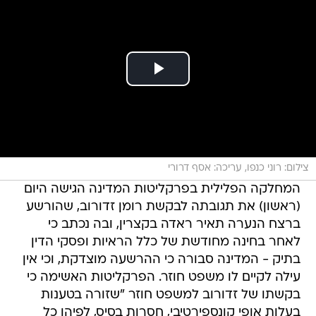
צילום: רוני כנפו, עריכה: אסף דרורי
המחלקה הפלילית בפרקליטות המדינה הגישה היום
(ראשון) את תגובתה לבקשת רומן זדורוב, שהורשע
ברצח הנערה תאיר ראדה בקצרין, ובה נכתב כי
לאחר בחינה מחודשת של כלל הראיות ופסקי הדין
בתיק - המדינה סבורה כי ההרשעה מוצדקת, וכי אין
עילה לקיים לו משפט חוזר. הפרקליטות האשימה כי
בקשתו של זדורוב למשפט חוזר "שזורה בטענות
בעלות אופי קונספירטיבי, חסרות בסיס, לפיהן כל