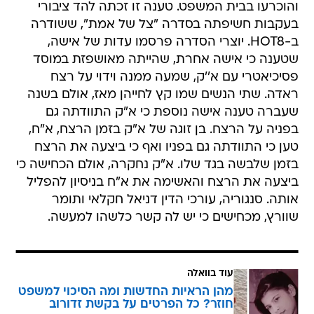
והוכרעו בבית המשפט. טענה זו זכתה להד ציבורי
בעקבות חשיפתה בסדרה "צל של אמת", ששודרה
ב-HOT8. יוצרי הסדרה פרסמו עדות של אישה,
שטענה כי אישה אחרת, שהייתה מאושפזת במוסד
פסיכיאטרי עם א''ק, שמעה ממנה וידוי על רצח
ראדה. שתי הנשים שמו קץ לחייהן מאז, אולם בשנה
שעברה טענה אישה נוספת כי א"ק התוודתה גם
בפניה על הרצח. בן זוגה של א"ק בזמן הרצח, א"ח,
טען כי התוודתה גם בפניו ואף כי ביצעה את הרצח
בזמן שלבשה בגד שלו. א"ק נחקרה, אולם הכחישה כי
ביצעה את הרצח והאשימה את א"ח בניסיון להפליל
אותה. סנגוריה, עורכי הדין דניאל חקלאי ותומר
שוורץ, מכחישים כי יש לה קשר כלשהו למעשה.
עוד בוואלה
מהן הראיות החדשות ומה הסיכוי למשפט
חוזר? כל הפרטים על בקשת זדורוב