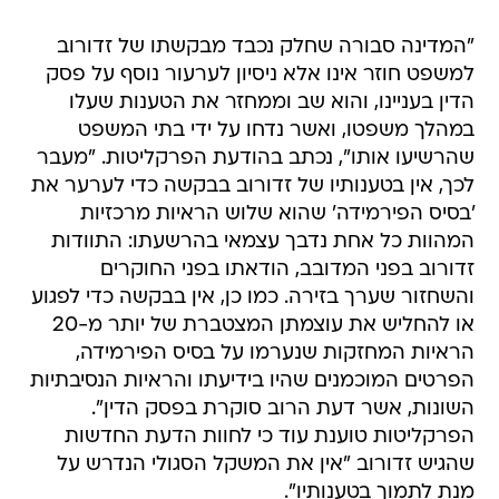
"המדינה סבורה שחלק נכבד מבקשתו של זדורוב
למשפט חוזר אינו אלא ניסיון לערעור נוסף על פסק
הדין בעניינו, והוא שב וממחזר את הטענות שעלו
במהלך משפטו, ואשר נדחו על ידי בתי המשפט
שהרשיעו אותו", נכתב בהודעת הפרקליטות. "מעבר
לכך, אין בטענותיו של זדורוב בבקשה כדי לערער את
'בסיס הפירמידה' שהוא שלוש הראיות מרכזיות
המהוות כל אחת נדבך עצמאי בהרשעתו: התוודות
זדורוב בפני המדובב, הודאתו בפני החוקרים
והשחזור שערך בזירה. כמו כן, אין בבקשה כדי לפגוע
או להחליש את עוצמתן המצטברת של יותר מ-20
הראיות המחזקות שנערמו על בסיס הפירמידה,
הפרטים המוכמנים שהיו בידיעתו והראיות הנסיבתיות
השונות, אשר דעת הרוב סוקרת בפסק הדין".
הפרקליטות טוענת עוד כי לחוות הדעת החדשות
שהגיש זדורוב "אין את המשקל הסגולי הנדרש על
מנת לתמוך בטענותיו".