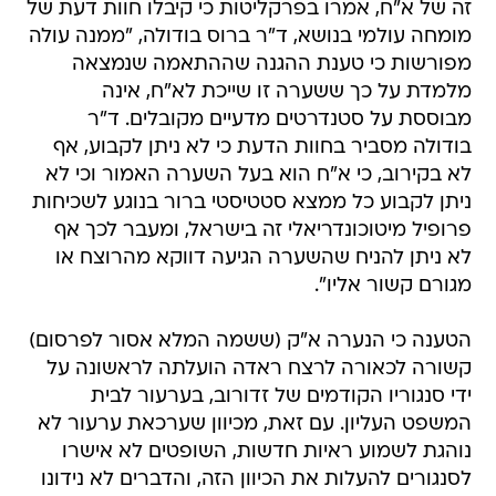
זה של א"ח, אמרו בפרקליטות כי קיבלו חוות דעת של
מומחה עולמי בנושא, ד"ר ברוס בודולה, "ממנה עולה
מפורשות כי טענת ההגנה שההתאמה שנמצאה
מלמדת על כך ששערה זו שייכת לא"ח, אינה
מבוססת על סטנדרטים מדעיים מקובלים. ד"ר
בודולה מסביר בחוות הדעת כי לא ניתן לקבוע, אף
לא בקירוב, כי א"ח הוא בעל השערה האמור וכי לא
ניתן לקבוע כל ממצא סטטיסטי ברור בנוגע לשכיחות
פרופיל מיטוכונדריאלי זה בישראל, ומעבר לכך אף
לא ניתן להניח שהשערה הגיעה דווקא מהרוצח או
מגורם קשור אליו".
הטענה כי הנערה א"ק (ששמה המלא אסור לפרסום)
קשורה לכאורה לרצח ראדה הועלתה לראשונה על
ידי סנגוריו הקודמים של זדורוב, בערעור לבית
המשפט העליון. עם זאת, מכיוון שערכאת ערעור לא
נוהגת לשמוע ראיות חדשות, השופטים לא אישרו
לסנגורים להעלות את הכיוון הזה, והדברים לא נידונו