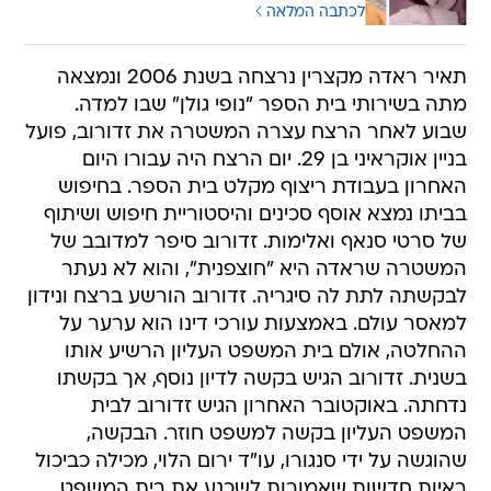
לכתבה המלאה
תאיר ראדה מקצרין נרצחה בשנת 2006 ונמצאה
מתה בשירותי בית הספר "נופי גולן" שבו למדה.
שבוע לאחר הרצח עצרה המשטרה את זדורוב, פועל
בניין אוקראיני בן 29. יום הרצח היה עבורו היום
האחרון בעבודת ריצוף מקלט בית הספר. בחיפוש
בביתו נמצא אוסף סכינים והיסטוריית חיפוש ושיתוף
של סרטי סנאף ואלימות. זדורוב סיפר למדובב של
המשטרה שראדה היא "חוצפנית", והוא לא נעתר
לבקשתה לתת לה סיגריה. זדורוב הורשע ברצח ונידון
למאסר עולם. באמצעות עורכי דינו הוא ערער על
ההחלטה, אולם בית המשפט העליון הרשיע אותו
בשנית. זדורוב הגיש בקשה לדיון נוסף, אך בקשתו
נדחתה. באוקטובר האחרון הגיש זדורוב לבית
המשפט העליון בקשה למשפט חוזר. הבקשה,
שהוגשה על ידי סנגורו, עו"ד ירום הלוי, מכילה כביכול
ראיות חדשות שאמורות לשכנע את בית המשפט