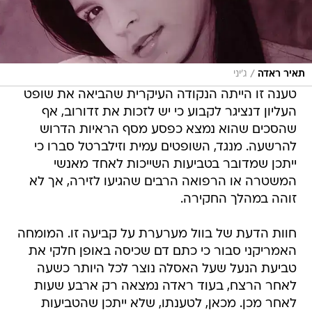
/
תאיר ראדה
ג'יני
טענה זו הייתה הנקודה העיקרית שהביאה את שופט
העליון דנציגר לקבוע כי יש לזכות את זדורוב, אף
שהסכים שהוא נמצא כפסע מסף הראיות הדרוש
להרשעה. מנגד, השופטים עמית וזילברטל סברו כי
ייתכן שמדובר בטביעות השייכות לאחד מאנשי
המשטרה או הרפואה הרבים שהגיעו לזירה, אך לא
זוהה במהלך החקירה.
חוות הדעת של בוול מערערת על קביעה זו. המומחה
האמריקני סבור כי כתם דם שכיסה באופן חלקי את
טביעת הנעל שעל האסלה נוצר לכל היותר כשעה
לאחר הרצח, בעוד ראדה נמצאה רק ארבע שעות
לאחר מכן. מכאן, לטענתו, שלא ייתכן שהטביעות