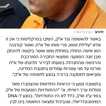
/
זדורוב
ערן גילווארג
באשר להאשמה נגד א"ק, השיבו בפרקליטות כי אין זו
אלא "עלילת שווא, פרי מוחו של א"ח, ואשר קורבנה
הוא אישה החולה במחלת נפש ואשר ביקשה להינתק
מבן זוגה הפוגעני. ממצאי החקירה המורכבת
והרגישה שהתנהלה בשעתו לבירור תלונתו של א"ח
פורטו על פני עשרות עמודים בתגובת המדינה,
ומביאים למסקנה ברורה בנוגע לחפותה של א"ק".
בתשובה נטען כי הראיות החדשות שהצטברו מאז
נטולות ערך ראייתי, וכי "ההתוודויות הנטענות של א"ק
בפני ע"ג וא"ב, כלל לא היו התוודויות". בנוגע ל-DNA
המיטוכונדריאלי, שכביכול נמצאה התאמה בינו לבין