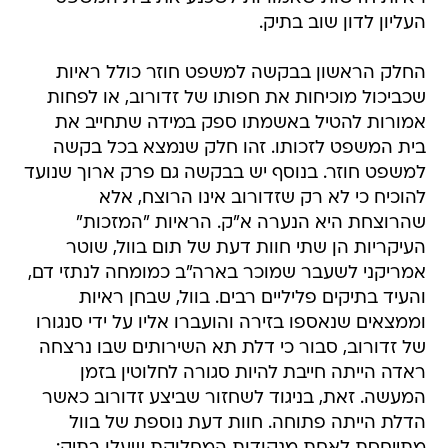
העליון לדון שוב בתיק.
החלק הראשון בבקשה למשפט חוזר כולל ראיות
שכביכול מוכיחות את חפותו של זדורוב, או לפחות
אמורות להטיל באשמתו ספק במידה שתחייב את
בית המשפט לזכותו. זהו חלק שנמצא בכל בקשה
למשפט חוזר. בנוסף יש בבקשה גם פרק ארוך שנועד
להוכיח כי לא רק שזדורוב אינו הרוצח, אלא
שהרוצחת היא הנערה א"ק. הראיות "המזכות"
העיקריות הן שתי חוות דעת של תום בוול, שוטר
אמריקני לשעבר שמוכר בארה"ב כמומחה לנתזי דם,
והעיד בתיקים פליליים רבים. בוול, שבחן ראיות
וממצאים שנאספו בזירה והועברו אליו על ידי סנגורו
של זדורוב, סבור כי דלת תא השירותים שבו נרצחה
ראדה הייתה חייבת להיות סגורה לחלוטין בזמן
המעשה. זאת, בניגוד לשחזור שביצע זדורוב כאשר
הדלת הייתה פתוחה. חוות דעת נוספת של בוול