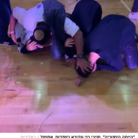
/
"הייתה היסטריה". חניכי בני עקיבא בשדרות, אתמול
באדיבות