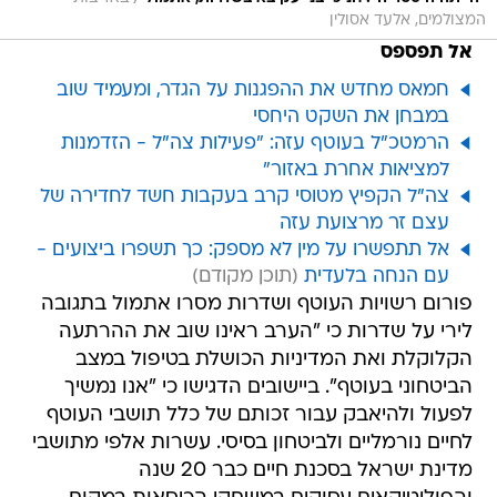
המצולמים, אלעד אסולין
אל תפספס
חמאס מחדש את ההפגנות על הגדר, ומעמיד שוב
במבחן את השקט היחסי
הרמטכ"ל בעוטף עזה: "פעילות צה"ל - הזדמנות
למציאות אחרת באזור"
צה"ל הקפיץ מטוסי קרב בעקבות חשד לחדירה של
עצם זר מרצועת עזה
אל תתפשרו על מין לא מספק: כך תשפרו ביצועים -
עם הנחה בלעדית
פורום רשויות העוטף ושדרות מסרו אתמול בתגובה
לירי על שדרות כי "הערב ראינו שוב את ההרתעה
הקלוקלת ואת המדיניות הכושלת בטיפול במצב
הביטחוני בעוטף". ביישובים הדגישו כי "אנו נמשיך
לפעול ולהיאבק עבור זכותם של כלל תושבי העוטף
לחיים נורמליים ולביטחון בסיסי. עשרות אלפי מתושבי
מדינת ישראל בסכנת חיים כבר 20 שנה