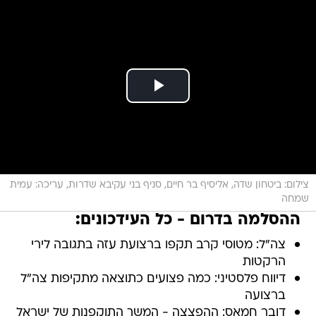
צילום: ביטחון שדה, אליסיף בר חיים, סניף בני עקיבא שדרות, עריכה: עמית
שמחה
ההסלמה בדרום - כל העידכונים:
צה"ל: מטוסי קרב תקפו ברצועת עזה בתגובה לירי
הרקטות
דיווח פלסטיני: כמה פצועים כתוצאה מתקיפות צה"ל
ברצועה
דובר חמאס: ההפצצה - המשך התוקפנות של ישראל