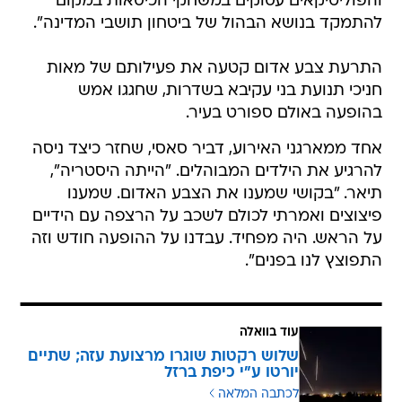
והפוליטיקאים עסוקים במשחקי הכיסאות במקום
להתמקד בנושא הבהול של ביטחון תושבי המדינה".
התרעת צבע אדום קטעה את פעילותם של מאות
חניכי תנועת בני עקיבא בשדרות, שחגגו אמש
בהופעה באולם ספורט בעיר.
אחד ממארגני האירוע, דביר סאסי, שחזר כיצד ניסה
להרגיע את הילדים המבוהלים. "הייתה היסטריה",
תיאר. "בקושי שמענו את הצבע האדום. שמענו
פיצוצים ואמרתי לכולם לשכב על הרצפה עם הידיים
על הראש. היה מפחיד. עבדנו על ההופעה חודש וזה
התפוצץ לנו בפנים".
עוד בוואלה
שלוש רקטות שוגרו מרצועת עזה; שתיים
יורטו ע"י כיפת ברזל
לכתבה המלאה