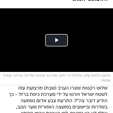
צילום: ביטחון שדה, אליסיף בר חיים, סניף בני עקיבא שדרות, עריכה: עמית
שמחה
שלוש רקטות שוגרו הערב (שבת) מרצועת עזה
לשטח ישראל ויורטו על ידי מערכת כיפת ברזל - כך
הודיע דובר צה"ל. התרעת צבע אדום נשמעה
בשדרות וביישובים במועצה האזורית שער הנגב,