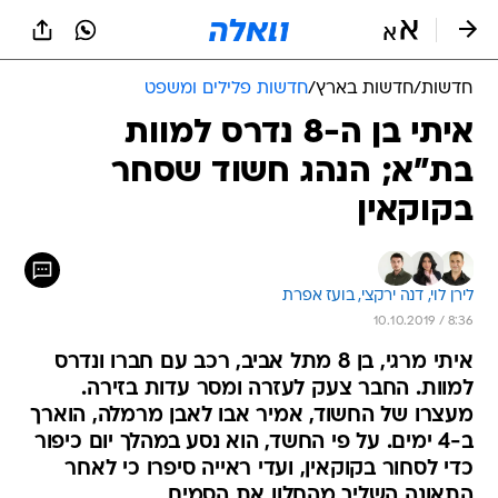
חדשות
/
חדשות בארץ
/
חדשות פלילים ומשפט
איתי בן ה-8 נדרס למוות
בת"א; הנהג חשוד שסחר
בקוקאין
לירן לוי, 
דנה ירקצי, 
בועז אפרת
10.10.2019 / 8:36
איתי מרגי, בן 8 מתל אביב, רכב עם חברו ונדרס
למוות. החבר צעק לעזרה ומסר עדות בזירה.
מעצרו של החשוד, אמיר אבו לאבן מרמלה, הוארך
ב-4 ימים. על פי החשד, הוא נסע במהלך יום כיפור
כדי לסחור בקוקאין, ועדי ראייה סיפרו כי לאחר
התאונה השליך מהחלון את הסמים