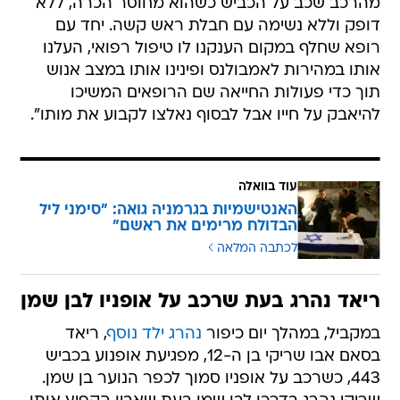
מהרכב שכב על הכביש כשהוא מחוסר הכרה, ללא
דופק וללא נשימה עם חבלת ראש קשה. יחד עם
רופא שחלף במקום הענקנו לו טיפול רפואי, העלנו
אותו במהירות לאמבולנס ופינינו אותו במצב אנוש
תוך כדי פעולות החייאה שם הרופאים המשיכו
להיאבק על חייו אבל לבסוף נאלצו לקבוע את מותו".
עוד בוואלה
האנטישמיות בגרמניה גואה: "סימני ליל
הבדולח מרימים את ראשם"
לכתבה המלאה
ריאד נהרג בעת שרכב על אופניו לבן שמן
במקביל, במהלך יום כיפור
נהרג ילד נוסף
, ריאד
בסאם אבו שריקי בן ה-12, מפגיעת אופנוע בכביש
443, כשרכב על אופניו סמוך לכפר הנוער בן שמן.