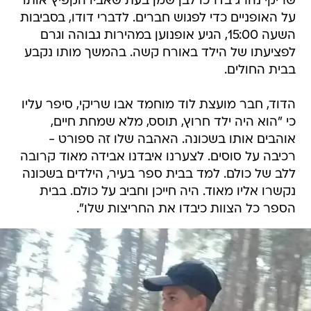
שריקי נהרג בדרכו לבן שמן בעת שאביו הקפיץ אותו
על האופניים כדי לפגוש חברים. לדברי דודו, בסביבות
השעה 15:00, הגיע אופנוען במהירות גבוהה וגרם
לפציעתו של הילד באורח קשה. בהמשך מותו נקבע
בבית החולים.
הדוד, חבר מועצת לוד מוחמד אבו שריקי, סיפר עליו
כי "הוא היה ילד חרוץ, תוסס, מלא שמחת חיים,
אוהבים אותו בשכונה. האהבה שלו זה ספורט -
רכיבה על סוסים. לצערנו איבדנו אבידה מאוד קרובה
ללב של כולם. למד בבית ספר בעיר, הילדים בשכונה
נקשרו אליו מאוד. היה חייכן וחביב על כולם. בבית
הספר כל הצוות כיבדו את החריצות שלו".