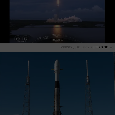
/
שיגור הלוויין
צילום מסך, Spacex