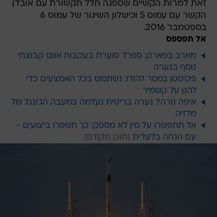
זאת למרות הקשיים שספגה חלל תקשורת עם אובדן
הקשר עם עמוס 5 וכישלון השיגור של עמוס 6
בספטמבר 2016.
אל תפספס
מארב בפארק: ספרד סוערת בעקבות אונס קבוצתי
נוסף בנערה
פקיסטן במסר להודו: נשתמש בכל האמצעים כדי
להגן על קשמיר
איפה נורה? נערה בריטית נעלמה במעבה הג'ונגל של
מלזיה
אל תתפשרו על מין לא מספק: כך תשפרו ביצועים -
עם הנחה בלעדית