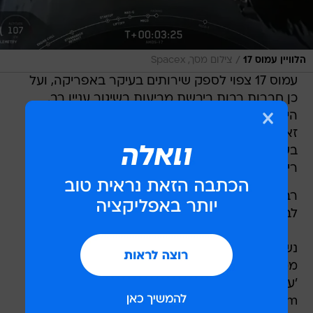
/
הלוויין עמוס 17
צילום מסך, Spacex
עמוס 17 צפוי לספק שירותים בעיקר באפריקה, ועל
כן חברות רבות ביבשת מביעות בשיגור עניין רב.
היבשת מאופיינת בפוטנציאל צמיחה גבוה, אך עם
זאת סובלת מקשיים רבים בפריסת אמצעי תקשורת
בשל תנאים טופוגרפיים, סוגיות של ביטחון אישי וכן
ריחוק בין ריכוזי האוכלוסין ברחבי היבשת.
רבים רואים בתקשורת באמצעות לוויין כפתרון
לבעיות אלו.
נשיא המדינה ראובן ריבלין מסר הבוקר כי "בוקר
ממלא גאווה עם הבשורות על שיגורו המוצלח של
'עמוס 17' לחלל. תודה והצדעה ליקירינו Amos
Spacecom ו-SpaceX על העבודה הברוכה