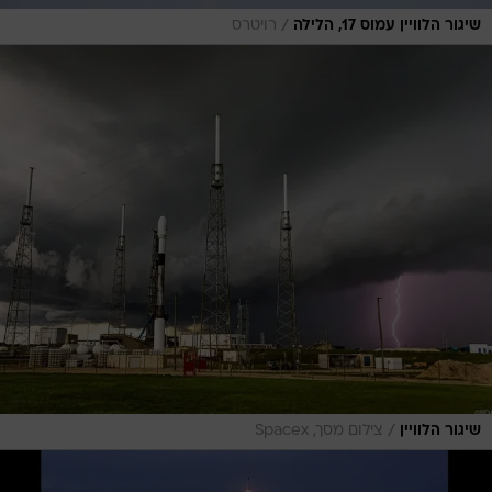
/
שיגור הלוויין עמוס 17, הלילה
רויטרס
/
שיגור הלוויין
צילום מסך, Spacex