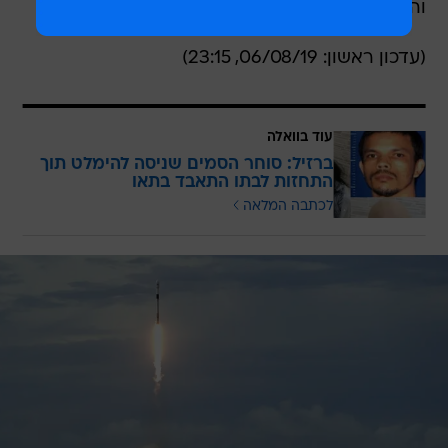
והחשובה כל כך למען מדינת ישראל".
(עדכון ראשון: 06/08/19, 23:15)
עוד בוואלה
ברזיל: סוחר הסמים שניסה להימלט תוך
התחזות לבתו התאבד בתאו
לכתבה המלאה