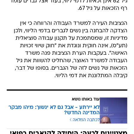
גיל 62 אינן זכאיות לדמי ליווי, בעוד אצל גברים עומד
רף הזכאות על גיל 67.
הנציבות העירה למשרד העבודה והרווחה כי אין
הצדקה להבחנה בין נשים לגברים בדמי הליווי, ולכן
מדיניות זו, שמסתמכת על תקנון עבודה סוציאלית
(תע"ס), אינה חוקית ונוגדת את "חוק שיווי זכויות
האישה". בעקבות הערת הנציבות פנה משרד
העבודה למשרד האוצר, שהחליט להשוות את גיל
הזכאות של נשים לזה של הגברים. בסופו של דבר,
קיבלה המתלוננת את דמי הליווי.
עוד באותו נושא
לא יירתע - אבל גם לא ינשוך: מיהו מבקר
המדינה החדש?
לכתבה המלאה
מצטיינים לרעה: היחידה לקנאביס רפואי