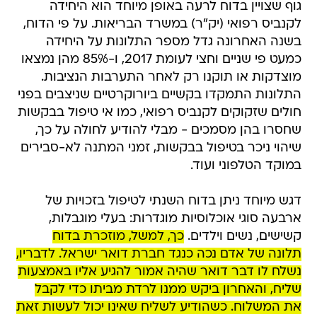
גוף שצויין בדוח לרעה באופן מיוחד הוא היחידה
לקנביס רפואי (יק"ר) במשרד הבריאות. על פי הדוח,
בשנה האחרונה גדל מספר התלונות על היחידה
כמעט פי שניים וחצי לעומת 2017, ו-85% מהן נמצאו
מוצדקות או תוקנו רק לאחר התערבות הנציבות.
התלונות התמקדו בקשיים ביורוקרטיים שניצבים בפני
חולים שזקוקים לקנביס רפואי, כמו אי טיפול בבקשות
שחסרו בהן מסמכים - מבלי להודיע לחולה על כך,
שיהוי ניכר בטיפול בבקשות, זמני המתנה לא-סבירים
במוקד הטלפוני ועוד.
דגש מיוחד ניתן בדוח השנתי לטיפול בזכויות של
ארבעה סוגי אוכלוסיות מוגדרות: בעלי מוגבלות,
קשישים, נשים וילדים.
כך, למשל, מוזכרת בדוח
תלונה של אדם נכה כנגד חברת דואר ישראל. לדבריו,
נשלח לו דבר דואר שהיה אמור להגיע אליו באמצעות
שליח, והאחרון ביקש ממנו לרדת מביתו כדי לקבל
את המשלוח. כשהודיע לשליח שאינו יכול לעשות זאת