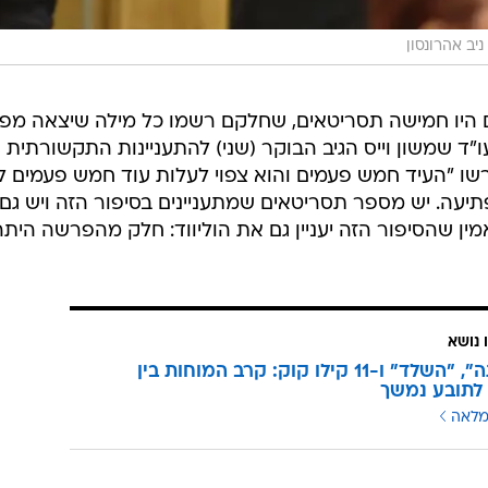
ניב אהרונסון
ים היו חמישה תסריטאים, שחלקם רשמו כל מילה שיצאה מפי
ו"ד שמשון וייס הגיב הבוקר (שני) להתעניינות התקשורתית 
מרשו "העיד חמש פעמים והוא צפוי לעלות עוד חמש פעמים ל
יעה. יש מספר תסריטאים שמתעניינים בסיפור הזה ויש גם
אמין שהסיפור הזה יעניין גם את הוליווד: חלק מהפרשה היתה
 נושא
"החביתה", "השלד" ו-11 קילו קוק: קרב המוחות בין
 לתובע נמשך
מלאה