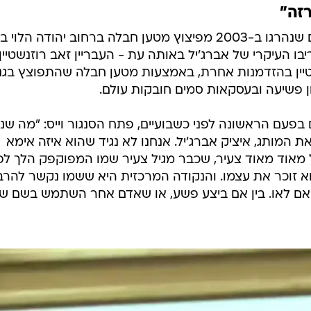
זה"
אברג'יל נאשם ברצח שלושה אזרחים שנהרגו ב-2003 מפיצוץ מטען חבלה ברחוב יהודה הלו
בו העיקרי של אברג'יל באותה עת - העבריין זאב רוזנשטיין.
שטיין בהזדמנות אחרת, באמצעות מטען חבלה שהתפוצץ בגני
ון פשיעה ובעסקאות סמים חובקות עולם.
ם בפעם הראשונה לפני כשבועיים, פתח הסנגור וייס: "מה ש
המותג, איציק אברג'יל. אנחנו לא נגיד שהוא איזה אימא
ל מאוד מאוד צעיר, שכבר מגיל צעיר שמו המפוקפק הלך לפנ
וא זוכר את עצמו. והנקודה המרכזית היא ששמו נקשר להר
ן אם לאו. בין אם ביצע פשע, או שאדם אחר השתמש בשם של