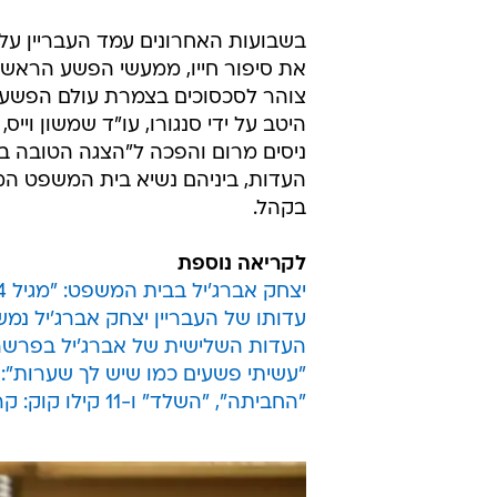
את סיפור חייו, ממעשי הפשע הראשו
צוהר לסכסוכים בצמרת עולם הפשע ע
היטב על ידי סנגורו, עו"ד שמשון ו
ניסים מרום והפכה ל"הצגה הטובה בע
העדות, ביניהם נשיא בית המשפט המח
בקהל.
לקריאה נוספת
יצחק אברג'יל בבית המשפט: "מגיל 14 יריתי בהרבה אנשים"
עדותו של העבריין יצחק אברג'יל נמש
העדות השלישית של אברג'יל בפרשה 512: "ארגון? אפילו את השירותים הוא לא מנ
"עשיתי פשעים כמו שיש לך שערות": ה
"החביתה", "השלד" ו-11 קילו קוק: קרב המוחות בין אברג'יל לתובע נמשך