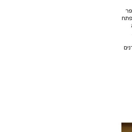
ית המשפט המחוזי במסגרת פרשת 512, סיפר
פתח
נים