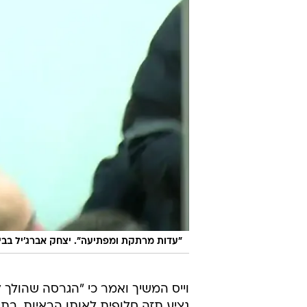
"עדות מרתקת ומפתיעה". יצחק אברג'יל בב
וייס המשיך ואמר כי "הגרסה שהול
נציע תזה חלופית לאותן הראיות. בת