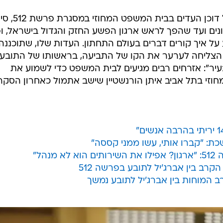
בשבועות האחרונים עמד העבריין על דוכן העדים בב
נים ועד שהפך לראש ארגון הפשע החזק והגדול בישראל, ו
ל איך קורים דברים בעולם התחתון. העדות שלו, שתוכננה
ייס, הצליחה לערער את הקו של התביעה, בראשותו של התובע
יר": אזרחים רבים מגיעים לבית המשפט כדי לשמוע את
וזי בתל אביב איתן הורנשטיין שישב אתמול כאחרון הסקר
כת: "קברו אותי, עשו ממני קססה"
הל"
קרב בין אברג'יל לתובע בפרשה 512