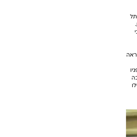
י בתל
נראה
יו
בה
ו