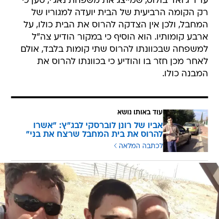
עו"ד ג'ואד בולוס, שמייצג את משפחת נאג'י, טען כי
רק הקומה הרביעית של הבית יועדה למגוריו של
המחבל, ולכן אין הצדקה להרוס את הבית כולו, על
ארבע קומותיו. הוא הוסיף כי במקור הודיע צה"ל
למשפחה שבכוונתו להרוס שתי קומות בלבד, אולם
לאחר מכן חזר בו והודיע כי בכוונתו להרוס את
המבנה כולו.
עוד באותו נושא
אביו של רונן לוברסקי לבג"ץ: "אשרו
להרוס את בית המחבל שרצח את בני"
לכתבה המלאה