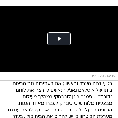
עריכה: טל רזניק
בג"ץ דחה הערב (ראשון) את העתירות נגד הריסת
ביתו של איסלאם נאג'י, הנאשם כי רצח את לוחם
"דובדבן", סמ"ר רונן לוברסקי במהלך פעילות
מבצעית מלוח שיש שנזרק לעברו מאחד הגגות.
השופטות יעל וילנר ודפנה ברק ארז קיבלו את עמדת
מערכת הביטחון כי יש להרוס את הבית כולו, בעוד