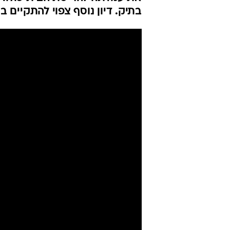
להרוס את בי
בני"
דניאל דולב
25.10.2018 / 14:23
המדינה הודיעה תחילה כי תהרו
את עמדתה להריסת הבית כולו. 
בתיק. דיון נוסף צפוי להתקיים 