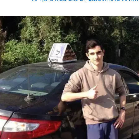
 נאג'י, טען כי רק הקומה הרביעית של הבית יועדה למגוריו 
ית כולו, על ארבע קומותיו. הוא הוסיף כי במקור הודיע צה
בלבד, אולם לאחר מכן חזר בו והודיע כי בכוונתו להרוס א
לנצח את יהב בסיבוב הראשון בחיפה | סקר
יתונאי היה מתוכנן
נחיות פנימיות בנוגע לשימוש בכוח בחקירות