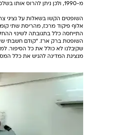
מבקש להרוס את בית המחבל. אביו של רונן, ו
לטענת המדינה, האלוף פדן החליט מי
ההרתעתית", לאחר שהגיע למסקנה ש
ידעו כשהוציאו את הצו המקורי?", שא
הזמן "הדברים טרם התחדדו". המדינה
מ-1990, ולכן ניתן להרוס אותו בשלמותו.
השופטים הקשו בשאלות על נציגי צה
אלוף פיקוד מרכז, מהריסת שתי קומ
התייחסה כלל בתגובתה לשינוי ההחלט
השופטת ברק ארז. "קודם חשבתי שא
שקיבלנו לא כולל את כל הסיפור. למ
מנציגת המדינה להגיש את כלל המסמכי