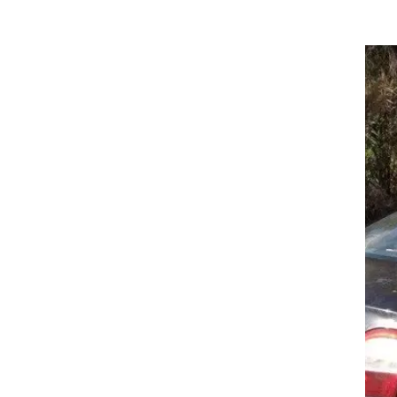
של
"ל
ת