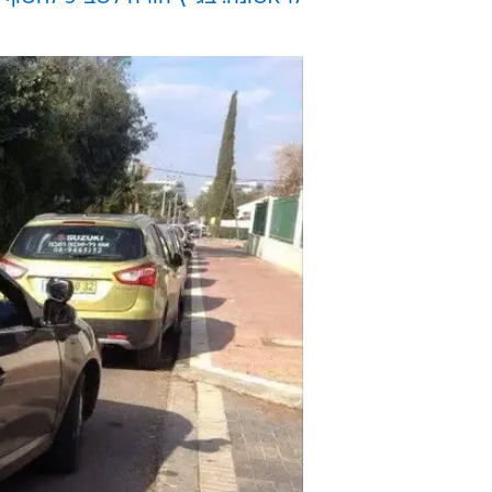
עו"ד ג'ואד בולוס, שמייצג את משפחת
המחבל, ולכן אין הצדקה להרוס את הב
למשפחה שבכוונתו להרוס שתי קומות 
המבנה כולו.
לקריאה נוספת:
בצל סערת בג"ץ: קליש-רותם עשויה 
סעודיה שוב משנה גרסה: הרצח של הע
לראשונה: בג"ץ הורה לשב"כ לחשוף ה