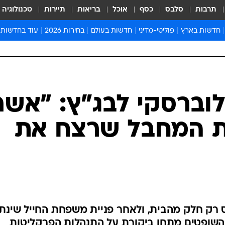
תרבות
סלבס
כסף
אוכל
בריאות
תיירות
טכנולוגיה
חדשות בארץ
פוליטי-מדיני
חדשות בעולם
בחירות 2026
עוד בחדשות
אירועים בארץ
פוליטיקה וממשל
המזרח התיכון
דעות ופרשנויו
חדשות פלילים ומשפט
יחסי חוץ
אירופה
סרי ושלזינגר
חינוך
אמריקה
פרויקטים מיוח
ישראלים בחו"ל
אסיה והפסיפיק
אסור לפספס
בריאות
אפריקה
מדע וסביבה
חברה ורווחה
הנחיות פיקוד 
ארכיון מדורים
זמני כניסת ש
לוח חופשות וח
לוח שנה
חדשות יהדות
לוברסקי לבג"ץ: "אשר
חדשות המשפ