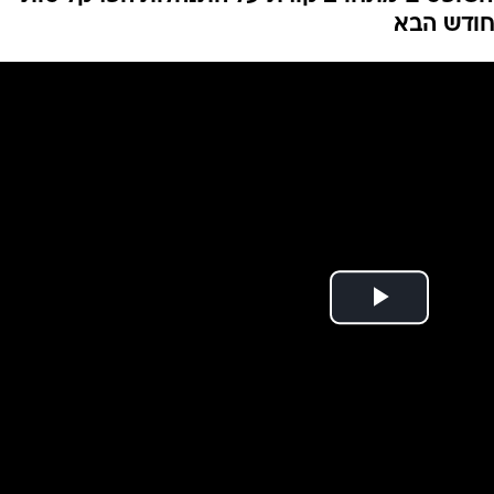
ת המחבל שרצח את
המייל האדום
ס רק חלק מהבית, ולאחר פניית משפחת החייל שינת
השופטים מתחו ביקורת על התנהלות הפרקליטות
בחודש הבא