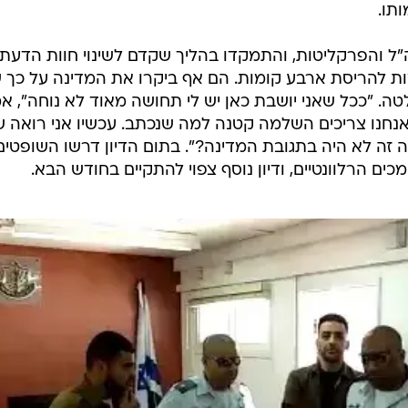
/
לדימיר לוברסקי, היום בבית המשפט העליון
אתר רשמי
וזמתו לבחון מחדש את הצו ולהרחיבו, כדי "להשיג את התכ
הריסת שתי קומות בלבד לא תהיה אפקטיבית. "ואת זה ל
לה השופטת יעל וילנר, ונענתה על ידי נציגת המדינה כי באו
 גם טענה כי הבית בנוי על קרקע שהוחרמה על ידי הצבא 
"ל והפרקליטות, והתמקדו בהליך שקדם לשינוי חוות הדעת
ות להריסת ארבע קומות. הם אף ביקרו את המדינה על כך 
ה. "ככל שאני יושבת כאן יש לי תחושה מאוד לא נוחה", א
נחנו צריכים השלמה קטנה למה שנכתב. עכשיו אני רואה 
ה זה לא היה בתגובת המדינה?". בתום הדיון דרשו השופטים
ם הרלוונטיים, ודיון נוסף צפוי להתקיים בחודש הבא.