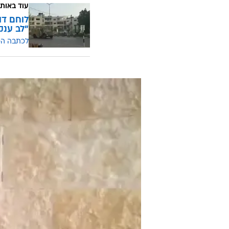
עו"ד בולוס ציין כי משפחת לוברסקי 
אישרה, בתשובה לשאלת השופטת דפנ
פדן, בעניין - אף שהדבר לא הוזכר
עם זאת, היא הכחישה כי בהחלטה להרו
הורחב לבקשת משפחת לוברסקי.
עוד באותו
לוחם דו
"לב ענק
לכתבה ה