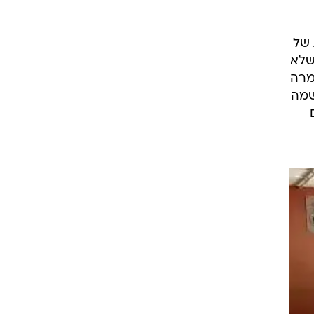
לית
א
תו
בצו
 של
שלא
מרה
שמה