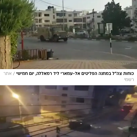
/
כוחות צה"ל במחנה הפליטים אל-עמארי ליד רמאללה, יום חמישי
אתר
רשמי