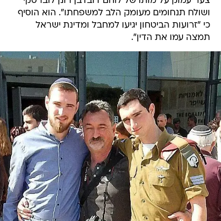
צער עמוק על מותו של לוחם דובדבן רונן לוברסקי
ושולח תנחומים מעומק הלב למשפחתו". הוא הוסיף
כי "זרועות הביטחון יגיעו למחבל ומדינת ישראל
תמצה עמו את הדין".