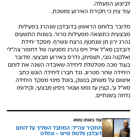
לביצוע הפעולה.
עוד צוין כי חקירת האירוע נמשכת.
מדובר בלוחם הראשון בדובדבן שנהרג בפעילות
מבצעית כתוצאה מפעילות טרור. בשנות התשעים
נהרג ירון חן שנחטף, נרצח ונשרף. מפקד יחידת
דובדבן סא"ל אייל וייס נהרג מפגיעה של דחפור צה"לי
ואלקנה גובי, תצפיתן, נדרס באירוע מבצעי. מדובר
בעוד מכה מטלטלת ליחידה שאיבדה השנה את לוחם
היחידה שחר סטרוג. נגד חברו ליחידה הוגש כתב
אישום על משחק בנשק, בוטל מינוי מפקד היחידה
סא"ל ע', קצין עז נפש ועטור ניסיון מבצעי, וקידומו
נדחה בשנתיים.
עוד באותו נושא
תחקיר צה"ל: המחבל השליך על לוחם
דובדבן פלטת שיש - ונמלט