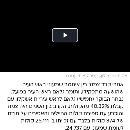
צילום: שי מכלוף, עריכה: איתי עמרם
אחרי קרב צמוד בין איתמר שמעוני ראש העיר
שהושעה מתפקידו, ותומר גלאם ראש העיר בפועל,
נבחר הבוקר (חמישי) גלאם לראש עיריית אשקלון עם
קבלת 40.32% מהקולות. הקרב בין השניים היה צמוד
והוכרע עם ספירת קולות החיילים והאסירים על חודם
של 374 קולות בלבד עם זכייתו ב-25,111 קולות
לעומת שמעוני עם 24,737.