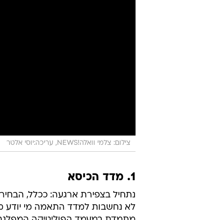
צילום: צלמי וואלה!NEWS, עריכה:יוסי אלטר
1. מדד הכיסא
נתחיל בצפירת ארגעה: ככלל, הבחיר
לא נחשבות למדד התאמה מי יודע מ
מתמדת במעמד הפוליטיקה המפלגתית 