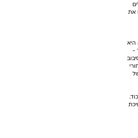
ים
 את
היא
 -
יבוב
ורי
של
וד.
יכת