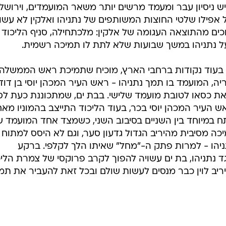
 יש ניסיון עבר ומעמד מרשים יותר משאר המועמדים, וירושל
אפילו שלטי החוצות המשותפים של נתניהו ואלקין לא עשו
וכים מהתוצאה העגומה של אלקין: מלכתחילה, סניף הליכוד
על נתניהו במשך שבועות שלא לתת לו תמיכה רשמית.
 בעוד נקודות ברחבי הארץ, מוכיח שתמיכת ראש הממשלה 
יה, המועמד בו תמך נתניהו - ראש העיר המכהן יוסי בן דוד
 את כסאו לטובת מועמד שלישי. בבת ים, שמתכוננת כעת לס
ש העיר המכהן יוסי בכר, בעוד הליכוד התייצב בהמוניו מאח
ח במיוחד בין השניים בסיבוב השני, כשמצד אחד המועמד 
כה מסיבית מהיריב הגדול גדעון סער, וגם לא היסס למתוח
יהו - למרות פתק ה-"מחל" שאיתו הלך לקלפי. ברקע
ד נתניהו, בת ים עשויה להפוך לקרב פרוקסי של צמרת הליכ
 ויריב לוין כבר מנסים לעשות שולם ובכל זאת להעביר את תמ