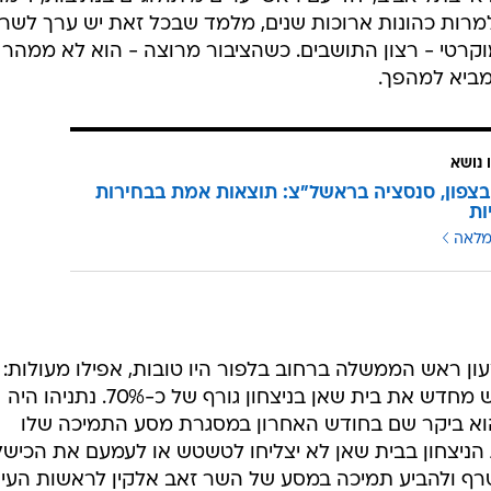
למרות כהונות ארוכות שנים, מלמד שבכל זאת יש ערך לשרב
קרטי - רצון התושבים. כשהציבור מרוצה - הוא לא ממהר
מביא למהפך.
 נושא
צפון, סנסציה בראשל"צ: תוצאות אמת בבחירות
ות
מלאה
 ראש הממשלה ברחוב בלפור היו טובות, אפילו מעולות:
בהובלתו של ח"כ ז'קי לוי, הליכוד כבש מחדש את בית שאן בניצחון גורף של כ-70%. נתניהו היה
הוא ביקר שם בחודש האחרון במסגרת מסע התמיכה שלו
הניצחון בבית שאן לא יצליחו לטשטש או לעמעם את הכישלו
צטרף ולהביע תמיכה במסע של השר זאב אלקין לראשות העי