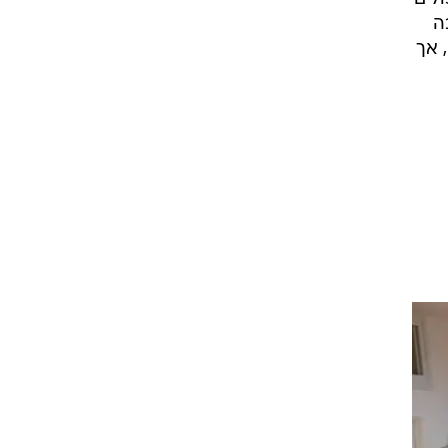
ה
 אך