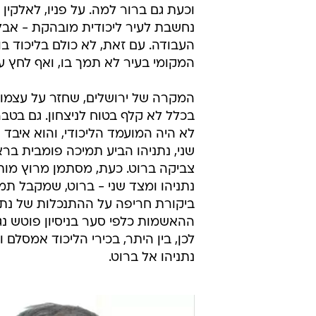
וכעת גם ברור למה. על פניו, לאלקין
נחשבת לעיר ליכודית מובהקת - אבל 
העבודה. עם זאת, לא כולם בליכוד ב
המקומי בעיר לא תמך בו, ואף לחץ 
המקרה של ירושלים, שחזר על עצמו
בכלל לא קלף בטוח לניצחון. גם בטבר
לא היה המועמד הליכודי, והוא איבד
שני, נתניהו הביע תמיכה פומבית ברא
צביקה ברוט. כעת, מסתמן מרוץ מות
נתניהו ומצד שני - ברוט, שמקבל תמי
ביקורת חריפה על ההתנכלות של נתנ
ההאשמות כלפי סער בניסיון פוטש נג
לכן, בין היתר, בכירי הליכוד אמסלם
נתניהו אל ברוט.