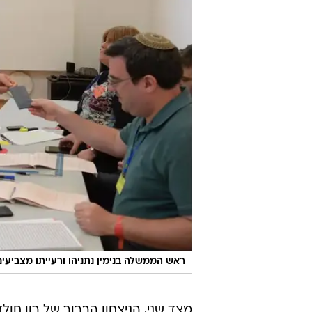
ראש הממשלה בנימין נתניהו ורעייתו מצביעים
מצד שני, הניצחון הברור של רון חולד