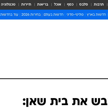
תרבות
סלבס
כסף
אוכל
בריאות
תיירות
טכנולוגיה
חדשות בארץ
פוליטי-מדיני
חדשות בעולם
בחירות 2026
עוד בחדשות
אירועים בארץ
פוליטיקה וממשל
המזרח התיכון
דעות ופרשנויו
חדשות פלילים ומשפט
יחסי חוץ
אירופה
סרי ושלזינגר
חינוך
אמריקה
פרויקטים מיוח
ישראלים בחו"ל
אסיה והפסיפיק
אסור לפספס
בריאות
אפריקה
מדע וסביבה
חברה ורווחה
הנחיות פיקוד 
ארכיון מדורים
זמני כניסת ש
לוח חופשות וח
לוח שנה
חדשות יהדות
בש את בית שאן:
חדשות המשפ