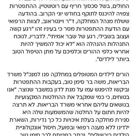
החולים, בשל סכסוך חריף עם רוטשטיין. ההתפטרות
צפויה להיכנס לתוקף בחודש יוני הקרוב. בהודעה
ששלח מנהל המחלקה, ד"ר ויינטראוב, לצוות הרפואי
עם הודעת ההתפטרות מסר כי בעיניו זהו "רגע קשה
ועצוב בשבילי, רגע של שבר אמיתי". לדבריו, לנוכח
התנהלות ההנהלה הוא "לא יכול להמשיך להיות
אחראי כלפי ההורים וכלפיכם על מתן הטיפול הטוב
ביותר לילדים".
הורים לילדים המטופלים במחלקה פנו למנכ"ל משרד
הבריאות, משה בר סימן טוב, בעקבות ההתפטרות
וביקשו להיפגש עמו על מנת לדון במשבר שנוצר. "אנו
בטוחים, כי כמי שמקבל את ההחלטות המקצועיות
בנושאים עליהם אחראי משרד הבריאות. לא תרצה
להיות חתום על החלטה שהמשמעות שלה היא
סגירת מחלקה בעלת איכויות כל כך נדירות, השארת
ילדינו ללא מענה רפואי ובפועל, חיסול אונקולוגיית
הילדים בירושלים", נכתב בפנייתם לבר סימן טוב.