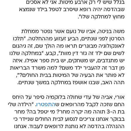
בגלל שיש לי רק ארבע מיטות. אני לא אסכים
שבהדסה יהיה רופא שיסרב לטפל בילד שנמצא
מחוץ למחלקה שלו".
משה בניטה, אביו של נועם אשר נפטר ממחלת
הסרטן לפני שנתיים, הביע זעזוע מההחלטה. "תלכו
לאונקולוגיה מבוגרים תראו מה הולך שם, זה גיהנום
לשים שם ילד זה גזר דין מוות", קבע. "במחלקה שלנו
יש מתנדבים, יש משחקים, יש בית ספר אפילו. איזה
מן דבר זה להעביר ילד משם? למה משרד הבריאות
לא פותר את הבעיה של המיטות בבית החולים?",
תהה האב, שבנו אושפז במחלקה במשך שנתיים.
אורי, אביה של עדי שחולה בלוקמיה סיפר על היחס
החם שזכה לקבל מהרופאים ש
התפטרו
. "הילדה שלי
בת ה-3 תוהה מה יקרה מחר? מי יטפל בה? מחר
בבוקר אנחנו צריכים לנסוע לבית החולים שניידר כי
ההנהלה בהדסה לא נותנת לרופאים לעבוד. אנחנו