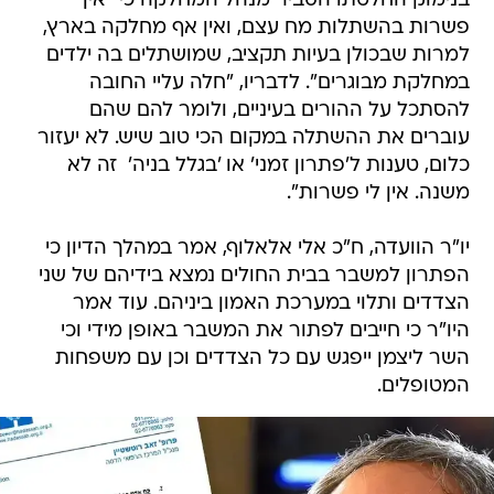
בנימוק החלטתו הסביר מנהל המחלקה כי "אין
פשרות בהשתלות מח עצם, ואין אף מחלקה בארץ,
למרות שבכולן בעיות תקציב, שמושתלים בה ילדים
במחלקת מבוגרים". לדבריו, "חלה עליי החובה
להסתכל על ההורים בעיניים, ולומר להם שהם
עוברים את ההשתלה במקום הכי טוב שיש. לא יעזור
כלום, טענות ל'פתרון זמני' או 'בגלל בניה'  זה לא
משנה. אין לי פשרות".
יו"ר הוועדה, ח"כ אלי אלאלוף, אמר במהלך הדיון כי
הפתרון למשבר בבית החולים נמצא בידיהם של שני
הצדדים ותלוי במערכת האמון ביניהם. עוד אמר
היו"ר כי חייבים לפתור את המשבר באופן מידי וכי
השר ליצמן ייפגש עם כל הצדדים וכן עם משפחות
המטופלים.