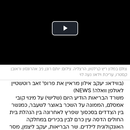
צולם במלון ריץ קרלטון, הרצליה. צילום: יותם רונן, ניב אהרונסון וראובן
קסטרו, עריכת וידאו: נעה לוי
(בווידאו: יעקב אילון מראיין את פרופ' זאב רוטשטיין
לאולפן וואלה! NEWS)
משרד הבריאות הודיע היום (שלישי) על מינוי קובי
אמסלם, הממונה על השכר באוצר לשעבר, כמגשר
בין הצדדים בסכסוך שפרץ לאחרונה בין הנהלת בית
החולים הדסה עין כרם לבין בכירים במחלקה
האונקולוגית לילדים. שר הבריאות, יעקב ליצמן, מסר