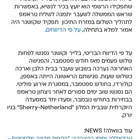
שתפקידו הרשמי הוא יועץ בכיר לנשיא, באפשרות
שראש הממשלה לשעבר יתמנה לשליח טראמפ
לתהליך השלום במזרח התיכון  תפקיד שקושנר היה
אמור למלא בתחילה,
על פי הדיווחים
.
על פי הדיווח הבריטי, בלייר וקושנר נפגשו לפחות
שלוש פעמים מאז חודש ספטמבר, והפגישה
האחרונה נערכה בשבוע שעבר בבית הלבן וארכה
כשלוש שעות. פגישתם הראשונה הייתה באספן,
קולורדו, בחודש ספטמבר, במסגרת אירוע פוליטי.
הם נפגשו שוב ימים ספורים לאחר ניצחון טראמפ
בבחירות בחודש נובמבר, וסעדו יחד במסעדה
היוקרתית שבבית המלון "Sherry-Netherland" בניו
יורק.
עוד בוואלה! NEWS:
עבדאללה וסיסי בהצהרה: "הקמת מדינה פלסטינית -