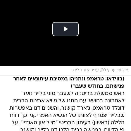
צילוום: ערוץ 20, עריכה: ורד לידני
(בווידאו: טראמפ ונתניהו במסיבת עיתונאים לאחר
פגישתם, בחודש שעבר)
ראש ממשלת בריטניה לשעבר טוני בלייר נועד
לאחרונה בחשאי עם חתנו של נשיא ארצות הברית
דונלד טראמפ, ג'ארד קושנר, והשניים דנו באפשרות
שבלייר יצטרף לצוותו של הנשיא האמריקני  כך דווח
הלילה (ראשון) בעיתון הבריטי "מייל און סאנדיי". על
פי הדיווח, בפגישה בבית הלבן דנו בלייר וקושנר,