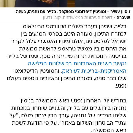
ניסיון עשיר - ומוניטין דיפלומטי מפוקפק. בלייר עם נתניהו, בשנה
/
שעברה
לשכת העיתונות הממשלתית, קובי גדעון
בלייר, שכיהן בעבר כשליח הקוורטט הבינלאומי
למזרח התיכון, מעורה היטב בפרטי המגעים בין
ישראל לפלסטינים, אולם מינויו האפשרי עלול לקרר
את היחסים בין ממשל טראמפ לראשת ממשלת
בריטניה הנוכחית תרזה מיי. יתרה מכך, שמו של בלייר
נקשר בשנים האחרונות בכישלונות הפלישה
האמריקנית-בריטית לעיראק
, והמוניטין הדיפלומטי
שלו בבריטניה, במזרח התיכון ובאזורים נוספים בעולם
נפגע.
בחודש יולי האחרון נפגש ראש הממשלה בנימין
נתניהו בירושלים עם בלייר, והשניים שוחחו, בנוכחות
שליחו המדיני של נתניהו, עורך הדין יצחק מולכו, "על
עתיד הביטחון והשלום באזור", על פי הודעת לשכת
ראש הממשלה.