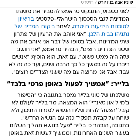
/
שינזו אבה בניו יורק
רויטרס
לפני כשבוע, התבקש טראמפ להסביר את משנתו
המדינית לגבי הסכסוך הישראלי-פלסטיני
בריאיון
לסוכנות הידיעות רויטרס
, לאחר
ביקורו המדיני של
נתניהו בבית הלבן
. "אני אוהב את הרעיון של פתרון
שתי המדינות, אבל בסופו של דבר אני אוהב את מה
ששני הצדדים רוצים", הבהיר טראמפ, "אני חושב
שזה היה ממש פשוט". עם זאת, הוא הוסיף: "אנשים
דיברו על זה במשך כל כך הרבה שנים, ועד כה זה לא
עבד. אבל אני מרוצה עם מה ששני הצדדים רוצים".
בלייר: "אמשיך לפעול באופן פרטי בלבד"
משלכתו של טוני בלייר נמסר בתגובה כי "הסיפור
ב'מייל און סאנדיי' הוא המצאה. מר בלייר לעולם לא
קיבל 'הצעה' להיות שליח הנשיא למזרח התיכון, ולא
שוחח על קבלת תפקיד כזה עם הנשיא החדש".
בתגובה, הובהר כי בלייר "פעל בנושא תהליך השלום
בעשר השנים האחרונות, וממשיך לעשות זאת באופן