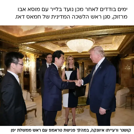
ימים בודדים לאחר מכן נועד בלייר עם מוסא אבו
מרזוק, סגן ראש הלשכה המדינית של חמאס דאז.
קושנר ורעייתו איוונקה, במהלך פגישת טראמפ עם ראש ממשלת יפן