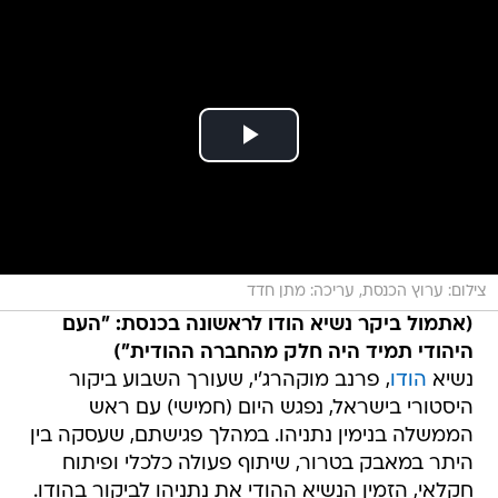
צילום: ערוץ הכנסת, עריכה: מתן חדד
(אתמול ביקר נשיא הודו לראשונה בכנסת: "העם
היהודי תמיד היה חלק מהחברה ההודית")
נשיא
הודו
, פרנב מוקהרג'י, שעורך השבוע ביקור
היסטורי בישראל, נפגש היום (חמישי) עם ראש
הממשלה בנימין נתניהו. במהלך פגישתם, שעסקה בין
היתר במאבק בטרור, שיתוף פעולה כלכלי ופיתוח
חקלאי, הזמין הנשיא ההודי את נתניהו לביקור בהודו.