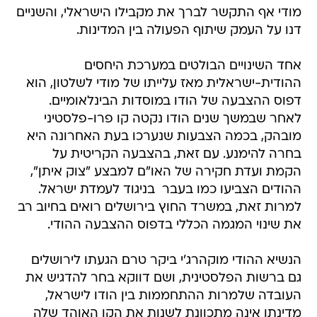
מודי אף התקשר לברך את מקבילו הישראלי, והשניים
דנו על העמק שיתוף הפעולה בין המדינות.
אחד השינויים הבולטים במערכת היחסים
ההודית-ישראלית מאז עלייתו של מודי לשלטון, הוא
דפוס ההצבעה של הודו במוסדות הבינלאומיים.
לאחר שבמשך שנים הודו נקטה קו פרו-פלסטיני
מובהק, בכמה הצבעות שנערכו בעת האחרונה היא
בחרה להימנע. עם זאת, בהצבעה הקריטית על
הקמת ועדת חקירה של האו"ם למבצע "צוק איתן",
ההודים הצביעו כמו בעבר  בניגוד לעמדת ישראל.
למרות זאת, במשרד החוץ בירושלים רואים בחיוב רב
את שינוי המגמה הכללי בדפוס ההצבעה ההודי.
הנשיא ההודי מוקהרג'י ביקר טרם הגעתו לירושלים
גם ברשות הפלסטינית, ושם דווקא בחר להדגיש את
העובדה שלמרות ההתחממות בין הודו לישראל,
מדינתו אינה מתכוונת לשנות את הקו האוהד שלה