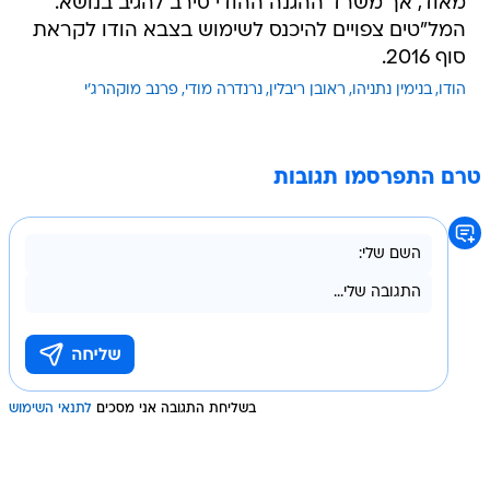
מאוד, אך משרד ההגנה ההודי סירב להגיב בנושא.
המל"טים צפויים להיכנס לשימוש בצבא הודו לקראת
סוף 2016.
הודו
בנימין נתניהו
ראובן ריבלין
נרנדרה מודי
פרנב מוקהרג'י
טרם התפרסמו תגובות
בשליחת התגובה אני מסכים
לתנאי השימוש