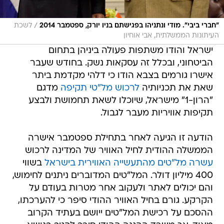
/
"חברי ביבי". מודי ונתניהו בפגישתם בניו יורק, ספטמבר 2014
לשכת
העיתונות הממשלתית, אבי אוחיון
ישראל והודו משתפות פעולה ביניהן בתחום
הביטחוני, ובכלל זה עסקאות נשק. בחודש שעבר
אישרו גורמים בצבא הודו כי דלהי מקדמת ביתר
שאת את תכניותיה
לרכוש מל"טי תקיפה
מדגם
"הרון-1" מישראל, שיוכלו לשאת תחמושת ולבצע
תקיפות אוויריות מעבר לגבול.
הודעה זו הגיעה לאחר בתחילת ספטמבר אישרה
הממשלה ההודית לחיל האוויר של המדינה לרכוש
עשרה מל"טים מהתעשייה האווירית בישראל
בשווי
400 מיליון דולר. המל"טים המדוברים ניתנים לחימוש,
והם יכולים לאתר ולעקוב אחר מטרות בעודם על
הקרקע. גורם בחיל האוויר ההודי סיפר כי להערכתו,
ההסכם על רכישת המל"טים ייושם בעתיד הקרוב