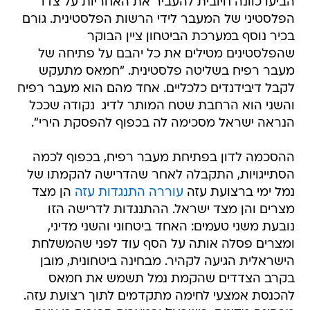
הביעו כוונה חיובית להעביר את האחריות על צדו
הפלסטיני של המעבר לידי הרשות הפלסטינית. גורם
בכיר נוסף במערכת הביטחון ציין הבוקר
שהפלסטינים מטילים את כל יהבם על פתיחה של
מעבר רפיח בשליטה פלסטינית. "חמאס מתעקש
לקבל דיבידנדים כלכליים. אחד מהם הוא מעבר רפיח
והשני הוא הרחבת שטח המותר לדיג  נקודה שככל
הנראה ישראל מסכימה לה בכפוף להפסקת הירי".
ההסכמה לדון בפתיחת מעבר רפיח, בכפוף לכמה
הסתייגויות, התקבלה לאחר שהדרישה להקמתו של
נמל ימי ברצועת עזה
עוררה התנגדות עזה
הן מצד
מצרים והן מצד ישראל. ההתנגדות לדרישה הזו
נובעת משני טעמים: האחד ביטחוני והשני מדיני,
ומצרים פסלה אותה על הסף עוד לפני שהמשלחת
הישראלית הגיעה לקהיר. מבחינה ביטחונית, מובן
בקרב הצדדים שהקמת נמל תשמש את חמאס
להכנסת אמצעי לחימה מתקדמים לתוך רצועת עזה.