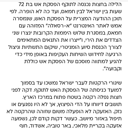
הלילה בחצות נכנסה לתוקף הפסקת אש בת 72
שעות בין ישראל לבין חמאס, ועד כה לא הופרה. לפי
תוכן ההודעה המצרית על הפסקת האש, שנמסרה
אמש לאתר האינטרנט "א-רסאלה" המזוהה עם
חמאס, במסגרת שלוש היממות הקרובות ינצרו שני
הצדדים את הירי, ו"ייצרו את התנאים המתאימים
לצורך הכנסת סיוע הומניטרי, שיקום התשתיות וניצול
הרגיעה לחידוש השיחות העקיפות באופן מידי כדי
להגיע למתווה מוסכם של הפסקת אש כוללת
וקבועה".
שיגורי הרקטות לעבר ישראל נמשכו עד בסמוך
למועד כניסתה של הפסקת האש לתוקף. דקה לפני
חצות נפלה רקטה בשטח פתוח במרכז הארץ.
תושבים דיווחו על הדי הפיצוץ, אך לא היו נפגעים או
נזק. האזעקה לא הופעלה משום שזוהה שהרקטה לא
תיפול באזור מיושב. כעשר דקות קודם לכן, נשמעה
אזעקה בקריית מלאכי, באר טוביה, אשדוד, חוף