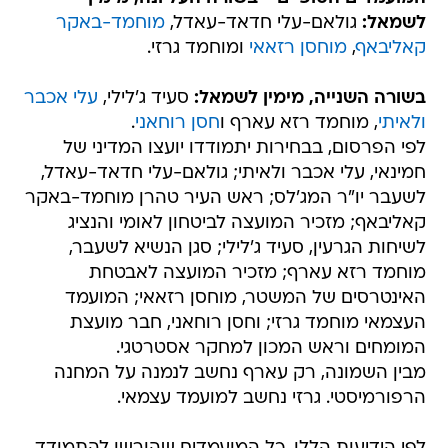
לשמאל:
גולאם-עלי חדאד-עאדל,
מוחמד-באקר
קאליבאף
,
מוחסן רזאאי
ומוחמד גרזי.
בשורה השנייה, מימין לשמאל:
סעיד ג'לילי,
עלי אכבר
ולאיתי
, מוחמד רזא עארף ו
חסן רוחאני
.
לפי הפרסום, בבחירות יתמודדו יועצו המדיני של
חמינאי, עלי אכבר ולאיתי; גולאם-עלי חדאד-עאדל,
לשעבר יו"ר המג'לס; ראש העיר טהרן מוחמד-באקר
קאליבאף; מזכיר המועצה לביטחון לאומי והנציג
לשיחות הגרעין, סעיד ג'לילי; סגן הנשיא לשעבר,
מוחמד רזא עארף; מזכיר המועצה לאבטחת
האינטרסים של המשטר, מוחסן רזאאי; המועמד
העצמאי מוחמד גרזי; וחסן רוחאני, חבר מועצת
המומחים וראש המכון למחקר אסטרטגי.
מבין השמונה, רק עארף נחשב לנמנה על המחנה
הרפורמיסטי. גרזי נחשב למועמד עצמאי.