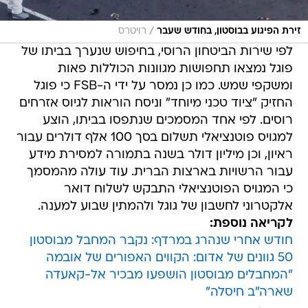
/
זירת הפיגוע בבוסטון, בחודש שעבר
רויטרס
לפי שירות הביטחון הרוסי, בחיפוש שנערך בביתו של
פוגל נמצאו תחפושות מגוונות הכוללות פאות
ומשקפי שמש. כמו כן נמסר על ידי ה-FSB כי פוגל
החזיק "ציוד טכני מיוחד" וניסח הוראות לגיוס אזרחים
רוסים. לפי אחד המסמכים שנתפסו בביתו, הוצע
למגויס פוטנציאלי תשלום בסך 100 אלף דולרים עבור
ראיון, וכן מיליון דולר בשנה בתמורה למסירת מידע
עבור הרשויות בארצות הברית. עוד עולה מהמסמך
כי המגויס הפוטנציאלי התבקש לשלוח דואר
אלקטרוני לחשבון של גוגל ולהמתין שבוע למענה.
לקריאה נוספת:
חודש אחרי שנהרג במרדף: נקבר המחבל מבוסטון
50 גוונים של אדום: הקווים האפורים של אובמה
"המחבלים מבוסטון הושפעו מבכיר אל-קאעדה
שארה"ב חיסלה"