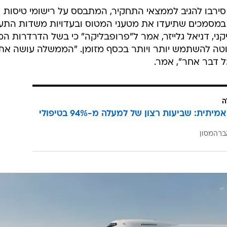
/
נות הידיעות הסורית הרשמית
רויטרס
תר התחקירים האמריקני "פרופבליקה" מעלה כי רוסיה מסי
על
העיצומים הכלכליים הנוקשים שהטיל המערב על דמשק
,
ומזרימה למשטרו כסף מזומן. לפי התחקיר, מטוס של ממשלת 
של "שטרות", בכמה טיסות שהתקיימו בתקופה שבין 9 ביולי ל-15 בספטמבר בקיץ האחרון
יתכן שלא מדובר במטבע הסורי אלא בדולרים או באירו.
רבו להגיב לממצאי התחקיר, המתבסס על רישומי טיסות
 במסמכים שתיעדו את מטעני המטוס ובעדויות משדות התע
ני, דניאל גלייזר, אמר ל"פרופבליקה" כי בשל הדרדרות ה
טה להשתמש יותר ויותר בכסף מזומן. "הממשלה עושה את 
ל דבר אחר", אמר.
ה
הצלחה אמיתית: שביעות רצון של למעלה מ-94% בטיפולי