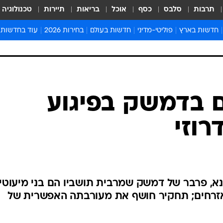
תרבות
סלבס
כסף
אוכל
בריאות
תיירות
טכנולוגיה
חדשות בארץ
פוליטי-מדיני
חדשות בעולם
בחירות 2026
עוד בחדשות
אירועים בארץ
פוליטיקה וממשל
המזרח התיכון
דעות ופרשנויו
חדשות פלילים ומשפט
יחסי חוץ
אירופה
סרי ושלזינגר
חינוך
אמריקה
פרויקטים מיוח
ישראלים בחו"ל
אסיה והפסיפיק
אסור לפספס
בריאות
אפריקה
מדע וסביבה
חברה ורווחה
הנחיות פיקוד 
ארכיון מדורים
זמני כניסת ש
לוח חופשות וח
לוח שנה
חדשות יהדות
ם בדמשק בפיגוע
חדשות המשפ