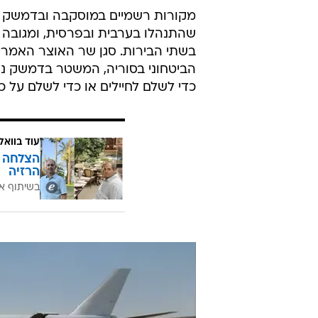
תמונה של זירת הפיגוע, שהופצה על ידי סוכ
בעניין אחר, תחקיר חדש שפורסם בא
לנשיא סוריה, בשאר אסד, להתגבר 
איזה סוג של מטבע הועבר לסוריה, וי
מקורות רשמיים במוסקבה ובדמשק סי
שהתנהלו בערבית ובפרסית, ומגובה
בשתי הבירות. סגן שר האוצר האמריק
הביטחוני בסוריה, המשטר בדמשק נו
כדי לשלם לחיילים או כדי לשלם על כ
עוד בוואל