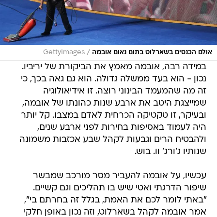
/
אולם הכנסים בשארלוט בתום נאום אובמה
GettyImages
במידה רבה, אובמה מאמץ את הביקורת של יריביו.
נכון - הוא בעד ממשלה גדולה. הוא גם גאה בכך, כי
זה מה שהמעמד הבינוני רוצה. זו אידיאולוגיה
שמייצגת היטב את ארבע שנות כהונתו של אובמה,
ובעיקר, זו טקטיקה הכרחית לאדם במצבו. קל יותר
היה לעמוד באסיפות בחירות לפני ארבע שנים,
ולהבטיח הרים וגבעות לקהל שבע אכזבות משמונה
שנותיו ג'ורג' וו. בוש.
עכשיו, על אובמה להעביר מסר מורכב שמבשר
שיפור הדרגתי ואטי שיש בו תהליכים וגם קשיים.
"באתי לומר לכם את האמת, בגלל זה בחרתם בי",
אמר אובמה לקהל בשארלוט, וזה נכון באופן חלקי