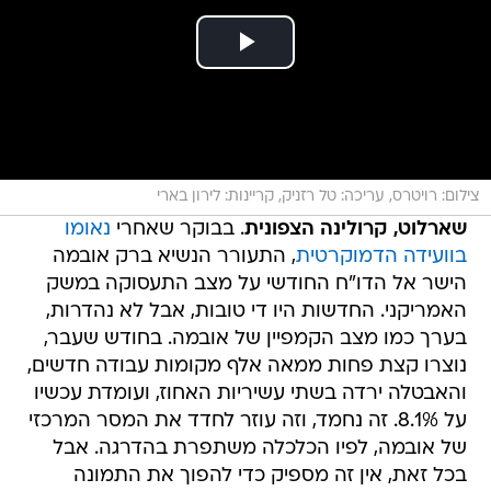
צילום: רויטרס, עריכה: טל רזניק, קריינות: לירון בארי
שארלוט, קרולינה הצפונית
. בבוקר שאחרי
נאומו
בוועידה הדמוקרטית
, התעורר הנשיא ברק אובמה
הישר אל הדו"ח החודשי על מצב התעסוקה במשק
האמריקני. החדשות היו די טובות, אבל לא נהדרות,
בערך כמו מצב הקמפיין של אובמה. בחודש שעבר,
נוצרו קצת פחות ממאה אלף מקומות עבודה חדשים,
והאבטלה ירדה בשתי עשיריות האחוז, ועומדת עכשיו
על 8.1%. זה נחמד, וזה עוזר לחדד את המסר המרכזי
של אובמה, לפיו הכלכלה משתפרת בהדרגה. אבל
בכל זאת, אין זה מספיק כדי להפוך את התמונה