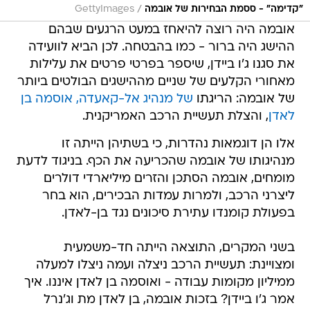
/
"קדימה" - ססמת הבחירות של אובמה
GettyImages
אובמה היה רוצה להיאחז במעט הרגעים שבהם
ההישג היה ברור - כמו בהבטחה. לכן הביא לוועידה
את סגנו ג'ו ביידן, שיספר בפרטי פרטים את עלילות
מאחורי הקלעים של שניים מההישגים הבולטים ביותר
של אובמה: הריגתו
של מנהיג אל-קאעדה, אוסמה בן
לאדן
, והצלת תעשיית הרכב האמריקנית.
אלו הן דוגמאות נהדרות, כי בשתיהן הייתה זו
מנהיגותו של אובמה שהכריעה את הכף. בניגוד לדעת
מומחים, אובמה הסתכן והזרים מיליארדי דולרים
ליצרני הרכב, ולמרות עמדות הבכירים, הוא בחר
בפעולת קומנדו עתירת סיכונים נגד בן-לאדן.
בשני המקרים, התוצאה הייתה חד-משמעית
ומצויינת: תעשיית הרכב ניצלה ועמה ניצלו למעלה
ממיליון מקומות עבודה - ואוסמה בן לאדן איננו. איך
אמר ג'ו ביידן? בזכות אובמה, בן לאדן מת וג'נרל