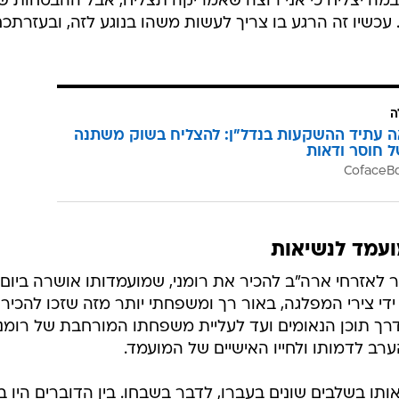
במה יצליח כי אני רוצה שאמריקה תצליח, אבל ההבטחות ש
 עכשיו זה הרגע בו צריך לעשות משהו בנוגע לזה, ובעזרתכ
ה
ה עתיד ההשקעות בנדל"ן: להצליח בשוק משתנה
ל חוסר ודאות
ועמד לנשיאות
 לאזרחי ארה"ב להכיר את רומני, שמועמדותו אושרה ביום
די צירי המפלגה, באור רך ומשפחתי יותר מזה שזכו להכירו
 דרך תוכן הנאומים ועד לעליית משפחתו המורחבת של רומני
ב לדמותו ולחייו האישיים של המועמד.
ותו בשלבים שונים בעברו, לדבר בשבחו. בין הדוברים היו ב