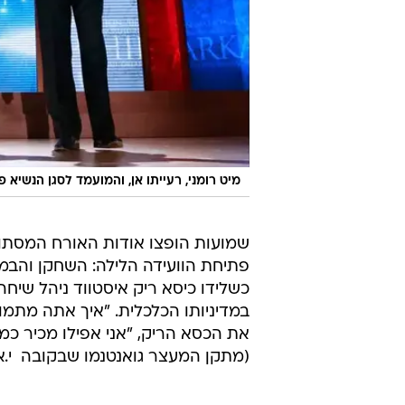
מיט רומני, רעייתו אן, והמועמד לסגן הנשיא פו
שמועות הופצו אודות האורח המסתורי 
פתיחת הוועידה הלילה: השחקן והבמאי
כשלידו כיסא ריק איסטווד ניהל שיחה
במדיניותו הכלכלית. "איך אתה מת
את הכסא הריק, "אני אפילו מכיר כ
(מתקן המעצר גואנטנמו שבקובה  י.א)