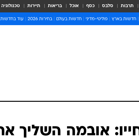
תרבות
סלבס
כסף
אוכל
בריאות
תיירות
טכנולוגיה
חדשות בארץ
פוליטי-מדיני
חדשות בעולם
בחירות 2026
עוד בחדשות
אירועים בארץ
פוליטיקה וממשל
המזרח התיכון
דעות ופרשנויו
חדשות פלילים ומשפט
יחסי חוץ
אירופה
סרי ושלזינגר
חינוך
אמריקה
פרויקטים מיוח
ישראלים בחו"ל
אסיה והפסיפיק
אסור לפספס
בריאות
אפריקה
מדע וסביבה
חברה ורווחה
הנחיות פיקוד 
ארכיון מדורים
זמני כניסת ש
לוח חופשות וח
לוח שנה
חדשות יהדות
חייו: אובמה השליך את
חדשות המשפ