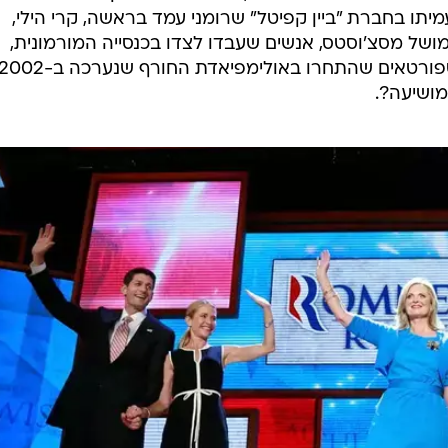
עמיתו בחברת "ביין קפיטל" שרומני עמד בראשה, קרי הילי,
מושל מסצ'וסטס, אנשים שעבדו לצדו בכנסייה המורמונית,
שבמסגרתה כיהן רומני כבישוף, וכן ספורטאים שהתחרו באולימפיאדת החורף שנערכה ב-2
מושיעה?.