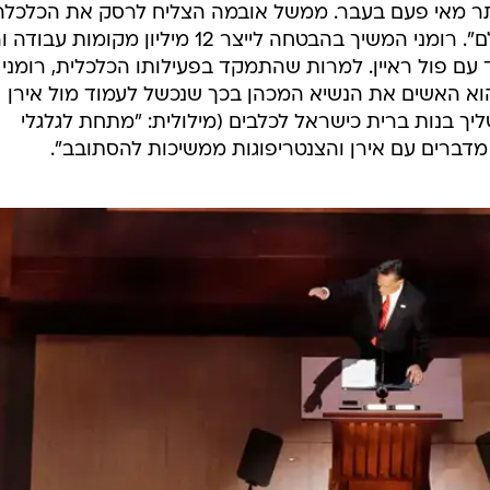
יותר מאי פעם בעבר. ממשל אובמה הצליח לרסק את הכלכלה
בארץ העשירה ביותר בתולדות העולם". רומני המשיך בהבטחה לייצר 12 מיליון מקומו
עם פול ראיין. למרות שהתמקד בפעילותו הכלכלית, רומני 
הוא האשים את הנשיא המכהן בכך שנכשל לעמוד מול אירן
ליך בנות ברית כישראל לכלבים (מילולית: "מתחת לגלגלי
ין מדברים עם אירן והצנטריפוגות ממשיכות להסתובב".