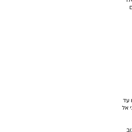
לו
ם
 עד
 אל
וב