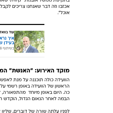
בתקיפת ממשל אובמה: "קיוויתי שאו
אכזבו וזה דבר שאנחנו צריכים לקבל.
אוכל".
עוד בוואל
איך נרא
בעידן ש
בשיתוף CofaceBdi
מוקד האירוע: "האנשת" המ
הוועידה כולה תוכננה על מנת לאפשר
הראשון של הוועידה באופן רשמי על י
כה. היום באופן מיוחד  מהתפאורה,
הבמה לאחר הנאום הגדול, הוקדש הער
לפניו עלתה שורה של דוברים, שליוו א