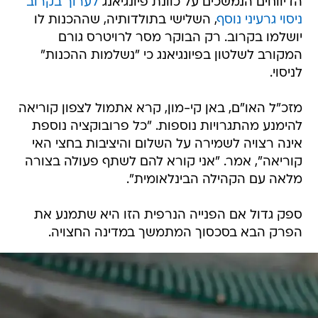
הדיווחים הנמשכים על כוונת פיונגיאנג
לערוך בקרוב
ניסוי גרעיני נוסף
, השלישי בתולדותיה, שההכנות לו
יושלמו בקרוב. רק הבוקר מסר לרויטרס גורם
המקורב לשלטון בפיונגיאנג כי "נשלמות ההכנות"
לניסוי.
מזכ"ל האו"ם, באן קי-מון, קרא אתמול לצפון קוריאה
להימנע מהתגרויות נוספות. "כל פרובוקציה נוספת
אינה רצויה לשמירה על השלום והיציבות בחצי האי
קוריאה", אמר. "אני קורא להם לשתף פעולה בצורה
מלאה עם הקהילה הבינלאומית".
ספק גדול אם הפנייה הנרפית הזו היא שתמנע את
הפרק הבא בסכסוך המתמשך במדינה החצויה.