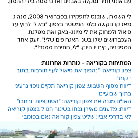
עם אוזני חזיר נסקלה באבנים ואז נרמסה בידי ההמון.
לי השמרן, שנכנס לתפקידו בפברואר 2008, מנהיג
מאז קו נוקשה כלפי המשטר בצפון. "בא לי לרוץ עד
סיאול ולמחוק את לי מיונג-באק ואת מפלגת
העכברושים שלו בשני האגרופים שלי!", זעק אחד
המפגינים, קים יו היוק. "לי, חתיכת ממזר!".
המתיחות בקוריאה - כותרות אחרונות:
צפון קוריאה: "נהפוך את סיאול לעיי חורבות בתוך
דקות"
דיווח מסוף השבוע: צפון קוריאה תקיים ניסוי גרעיני
בתוך שבועיים
האו"ם מגנה את צפון קוריאה: "הסנקציות יורחבו"
דיווח: מדענים מאירן נכחו בשיגור הטיל בצפון קוריאה
לא בדרכי אביו: שליט צפון קוריאה נאם בפומבי