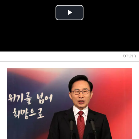
רויטרס