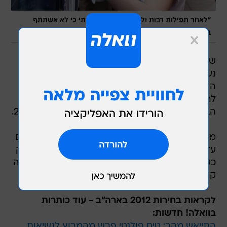
"לאחר תפילות רבות ולבטים קשים, החלטתי כי לא אשתתף
/
במירוץ". שרה פיילין
רויטרס
שרה פיילין, מי שהייתה המועמדת לתפקיד סגנית
נשיא ארצות הברית במערכת הבחירות האחרונה,
הודיעה אמש (חמישי) כי לא תתמודד במירוץ
לראשות המפלגה הרפובליקנית ולנשיאות ארצות
הברית במערכת הבחירות הקרובה שתיערך ב-2012.
מושלת אלסקה לשעבר כבר שיגרה באחרונה רמזים
על כך שאינה מתכוונת לרוץ אך היא אישרה זאת רק
כעת במכתב שנשלח לתומכיה בו נכתב כי "המשפחה
קודמת לכל".
לקראות בחירות 2012 בארה"ב - עוד כותרות
בוואלה! חדשות:
התייאש מהר: טים פולנטי פרש מהמרוץ לנשיאות