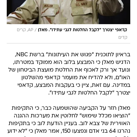
/
קדאפי יצטרך "לקבל החלטות לגבי עתידו". מאלן
AP, קרים
קדים
בראיון לתוכנית "פגוש את העיתונות" ברשת NBC,
הדגיש מאלן כי המבצע בלוב הוא ממוקד במטרתו,
ונועד אך ורק לאכוף את החלטת מועצת הביטחון של
האו"ם, ולא להדיח את מועמר קדאפי מהשלטון
במדינה. עם זאת, ציין כי בעקבות המבצע, קדאפי
יצטרך "לקבל החלטות לגבי עתידו".
מאלן חזר על הקביעה שהושמעה כבר, כי התקיפות
"הוציאו מכלל שימוש" לחלוטין את מערכות ההגנה
האווירית של צבא לוב. בעניין הודעת לוב כי בתקיפות
נהרגו 64 בני אדם ונפצעו 150, אמר מאלן כי "לא ידוע