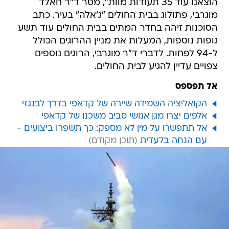
הוצאנו עוד 35 תעודות מוות", מסר ד"ר חאלד
מוגרבי, פתולוג בבית החולים "ג'אלה" בעיר. כתב
הסוכנות זיהה בחדר המתים בבית החולים עוד תשע
גופות נוספות, המעלות את מניין ההרוגים הכולל
ל-94 לפחות. לדברי ד"ר מוגרבי, הרוגים נוספים
צפויים עדיין להגיע לבית החולים.
אל תפספס
הקואליציה השמידה שיירה של קדאפי בדרך לבנגזי
אלפים יצרו מגן אנושי סביב משכנו של קדאפי
אל תתפשרו על מין לא מספק: כך תשפרו ביצועים -
עם הנחה בלעדית