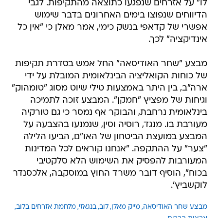
לו" על אזרחים שנפגעו כתוצאה מהתקיפות. לגבי
הדיווחים שנפוצו בימים האחרונים בדבר שימוש
אפשרי של קדאפי בנשק כימי, אמר מאלן כי "אין כל
אינדיקציה" לכך.
מבצע "שחר האודיסאה" החל אמש בסדרת תקיפות
של כוחות הקואליציה הבינלאומית המובלת על ידי
ארה"ב, בין היתר באמצעות טילי שיוט מסוג "טומהוק"
וגיחות של מפציץ "חמקן". המבצע זוכה לתמיכה
בינלאומית נרחבת, והבוקר אף נמסר כי גם טורקיה
מעורבת בו. מנגד, רוסיה וסין, שנמנעו בהצבעה על
המבצע במועצת הביטחון של האו"ם, הביעו הלילה
"צער" על ההתקפה. "אנחנו קוראים לכל המדינות
המעורבות להפסיק את השימוש הלא סלקטיבי
בכוח", הוסיף דובר משרד החוץ במוסקבה, אלכסנדר
לוקשביץ'.
מבצע שחר האודיסאה
מייק מאלן
לוב
בנגאזי
מלחמת אזרחים בלוב