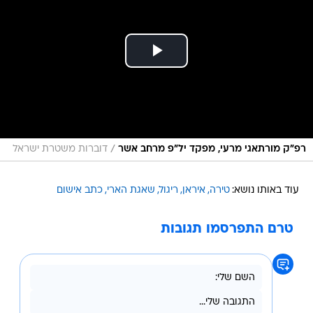
/
רפ"ק מורתאגי מרעי, מפקד יל"פ מרחב אשר
דוברות משטרת ישראל
עוד באותו נושא:
טירה
איראן
ריגול
שאגת הארי
כתב אישום
טרם התפרסמו תגובות