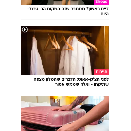
פשוט גאוני! בורקס קוביות פטנט שמכינים
בתבנית אחת
Sheee
דייט ראשון? מסתבר שזה המקום הכי טרנדי
היום