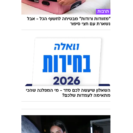
תיירות
לפני הצ'ק-אאוט: הדברים שהמלון מצפה
שתיקחו - ואלה שממש אסור
תרבות
"מזוודות ורודות" מבטיחה לחשוף הכל - אבל
נשארת עם חצי סיפור