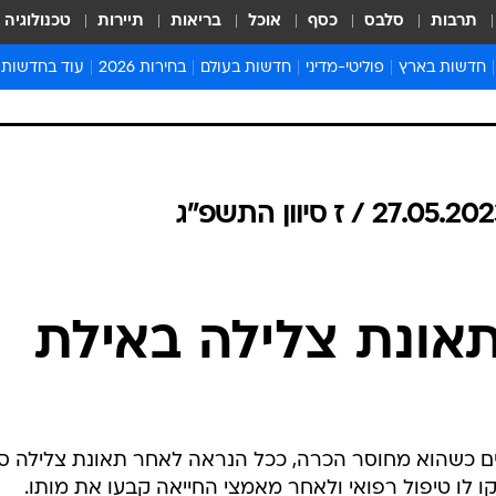
תרבות
סלבס
כסף
אוכל
בריאות
תיירות
טכנולוגיה
חדשות בארץ
פוליטי-מדיני
חדשות בעולם
בחירות 2026
עוד בחדשות
אירועים בארץ
פוליטיקה וממשל
המזרח התיכון
דעות ופרשנויו
חדשות פלילים ומשפט
יחסי חוץ
אירופה
סרי ושלזינגר
חינוך
אמריקה
פרויקטים מיוח
ישראלים בחו"ל
אסיה והפסיפיק
אסור לפספס
בריאות
אפריקה
מדע וסביבה
חברה ורווחה
הנחיות פיקוד 
ארכיון מדורים
זמני כניסת ש
לוח חופשות וח
לוח שנה
חדשות יהדות
חדשות המשפ