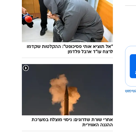
טראמפ: "איראן התקשרה רגע לפני מתקפה
חסרת תקדים"
"אל תוציא אותי פסיכופט": ההקלטות שקדמו
לרצח עו"ד ארבל פלדמן