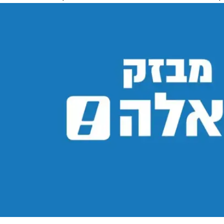
המייל האדום
בת) מהמים כשהוא מחוסר הכרה, ככל הנראה לאחר תאונת צלילה ס
ו לו טיפול רפואי ולאחר מאמצי החייאה קבעו את מותו.