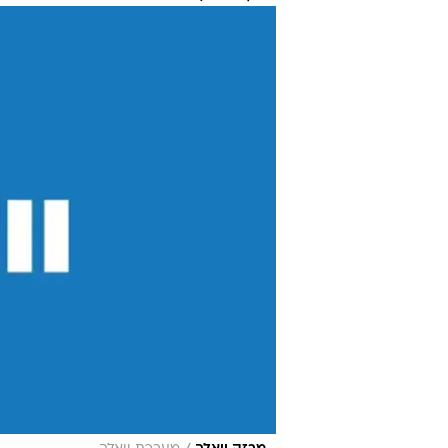
12:06
בן 52 נהרג בתאונת צלילה באילת
יניר יגנה
צוללן בן 52 נמשה היום (ש
לחוף הדקל באילת. צוותי מד"א העניק