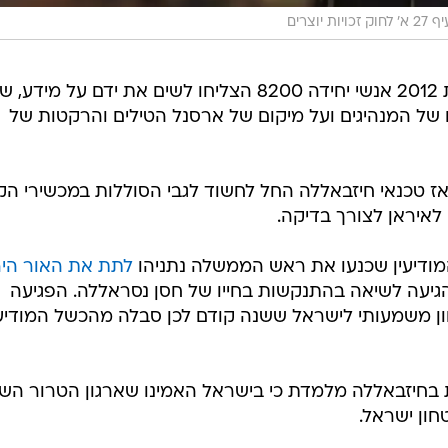
וצרים
לפי התחקיר ב"ניו יורק טיימס", בשנת 2012 אנשי יחידה 8200 הצליחו לשים את ידם על מ
של המנהיגים ועל מיקום של ארסנל הטילים והרקטות של
ו גם מעידות - למשל בסוף 2023, אז טכנאי חיזבאללה החל לחשוד לגבי הסוללות במכשירי
לאיראן לצורך בדיקה.
מודיעין שכנעו את ראש הממשלה נתניהו
לתת את האור היר
גיעה לשיאה בהתנקשות בחייו של חסן נסראללה. הפגיעה
ון משמעותי לישראל ששנה קודם לכן סבלה מהכשל המודיעי
 בחיזבאללה מלמדת כי בישראל האמינו שארגון הטרור השי
חון ישראל.