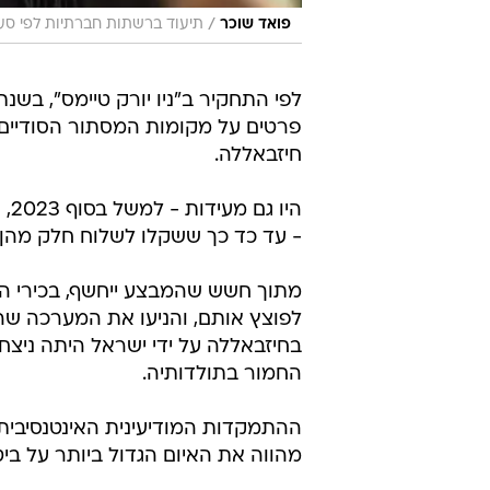
/
פואד שוכר
תיעוד ברשתות חברתיות לפי סעיף 27 א' לחוק זכויות י
פרטים על מקומות המסתור הסודיים 
חיזבאללה.
הי
- עד כד כך ששקלו לשלוח חלק מהן 
מתוך חשש שהמבצע ייחשף, בכירי ה
לפוצץ אותם, והניעו את המערכה שה
בחיזבאללה על ידי ישראל היתה ניצח
החמור בתולדותיה.
ההתמקדות המודיעינית האינטנסיבית
מהווה את האיום הגדול ביותר על ביט