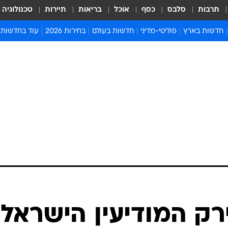
תרבות
סלבס
כסף
אוכל
בריאות
תיירות
טכנולוגיה
חדשות בארץ
פוליטי-מדיני
חדשות בעולם
בחירות 2026
עוד בחדשות
אירועים בארץ
פוליטיקה וממשל
המזרח התיכון
דעות ופרשנויו
חדשות פלילים ומשפט
יחסי חוץ
אירופה
סרי ושלזינגר
חינוך
אמריקה
פרויקטים מיוח
ישראלים בחו"ל
אסיה והפסיפיק
אסור לפספס
בריאות
אפריקה
מדע וסביבה
חברה ורווחה
הנחיות פיקוד 
ארכיון מדורים
זמני כניסת ש
לוח חופשות וח
לוח שנה
חדשות יהדות
רק המודיעין הישראלי
חדשות המשפ