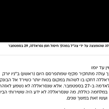
תיעוד מזירת ההרס של המפקדה של חיזבאללה שהופצצה על ידי צה"ל במהלך חיסול חסן נסראללה, 29 בספטמבר
 עד יומו
כך עולה מתחקיר מקיף שמתפרסם היום (ראשון) ב"ניו יורק
נסראללה דחקו בו לשהות במקום בטוח יותר כשירד אל הבונק
התת קרקעי שלו 20 מטרים מתחת לאדמה ב-27 בספטמבר. אלא שנסראללה לא נשמע לאז
 במלחמה כוללת. מה שנסראללה לא ידע היה ששירותי הביו
ועשו זאת במשך שנים.