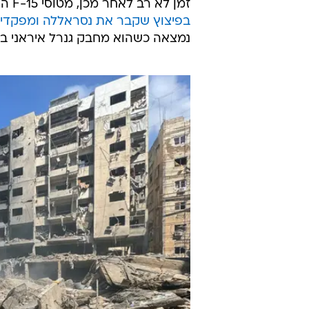
זמן לא רב לאחר מכן, מטוסי F-15 הפילו אלפי קילוגרמים של חומר נפץ, ו
בפיצוץ שקבר את נסראללה ומפקדים
נמצאה כשהוא מחבק גנרל איראני בכיר