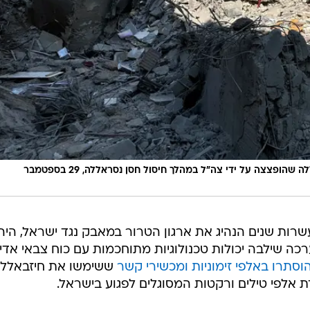
תיעוד מזירת ההרס של המפקדה של חיזבאללה שהופצצה על ידי צה"ל במהלך חיסול חסן נסראללה, 29 בספטמבר
רות שנים הנהיג את ארגון הטרור במאבק נגד ישראל, היה
ה שילבה יכולות טכנולוגיות מתוחכמות עם כוח צבאי אדיר
וסתרו באלפי זימוניות ומכשירי קשר
ששימשו את חיזבאללה
 אלפי טילים ורקטות המסוגלים לפגוע בישראל.