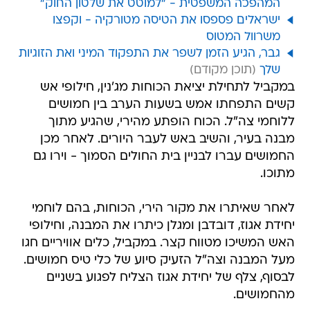
המהפכה המשפטית - "למוטט את שלטון החוק"
ישראלים פספסו את הטיסה מטורקיה - וקפצו
משרוול המטוס
גבר, הגיע הזמן לשפר את התפקוד המיני ואת הזוגיות
שלך
במקביל לתחילת יציאת הכוחות מג'נין, חילופי אש
קשים התפחתו אמש בשעות הערב בין חמושים
ללוחמי צה"ל. הכוח הופתע מהירי, שהגיע מתוך
מבנה בעיר, והשיב באש לעבר היורים. לאחר מכן
החמושים עברו לבניין בית החולים הסמוך - וירו גם
מתוכו.
לאחר שאיתרו את מקור הירי, הכוחות, בהם לוחמי
יחידת אגוז, דובדבן ומגלן כיתרו את המבנה, וחילופי
האש המשיכו מטווח קצר. במקביל, כלים אוויריים חגו
מעל המבנה וצה"ל הזעיק סיוע של כלי טיס חמושים.
לבסוף, צלף של יחידת אגוז הצליח לפגוע בשניים
מהחמושים.