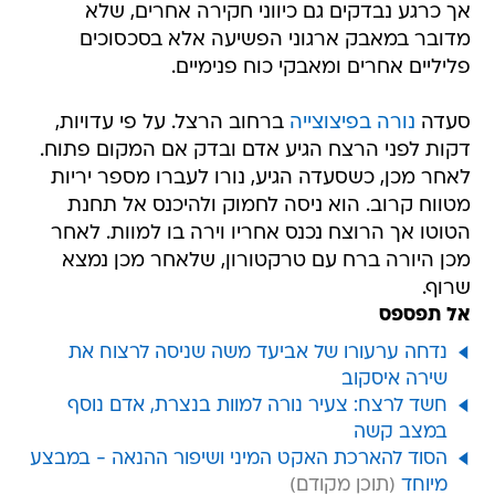
אך כרגע נבדקים גם כיווני חקירה אחרים, שלא
מדובר במאבק ארגוני הפשיעה אלא בסכסוכים
פליליים אחרים ומאבקי כוח פנימיים.
סעדה
נורה בפיצוצייה
ברחוב הרצל. על פי עדויות,
דקות לפני הרצח הגיע אדם ובדק אם המקום פתוח.
לאחר מכן, כשסעדה הגיע, נורו לעברו מספר יריות
מטווח קרוב. הוא ניסה לחמוק ולהיכנס אל תחנת
הטוטו אך הרוצח נכנס אחריו וירה בו למוות. לאחר
מכן היורה ברח עם טרקטורון, שלאחר מכן נמצא
שרוף.
אל תפספס
נדחה ערעורו של אביעד משה שניסה לרצוח את
שירה איסקוב
חשד לרצח: צעיר נורה למוות בנצרת, אדם נוסף
במצב קשה
הסוד להארכת האקט המיני ושיפור ההנאה - במבצע
מיוחד