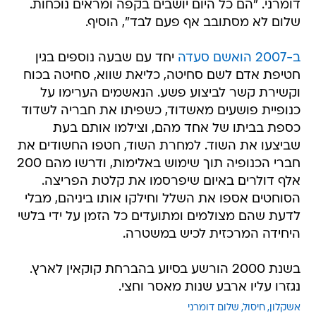
דומרני. "הם כל היום יושבים בקפה ומראים נוכחות.
שלום לא מסתובב אף פעם לבד", הוסיף.
ב-2007 הואשם סעדה
יחד עם שבעה נוספים בגין
חטיפת אדם לשם סחיטה, כליאת שווא, סחיטה בכוח
וקשירת קשר לביצוע פשע. הנאשמים הערימו על
כנופיית פושעים מאשדוד, כשפיתו את חבריה לשדוד
כספת בביתו של אחד מהם, וצילמו אותם בעת
שביצעו את השוד. למחרת השוד, חטפו החשודים את
חברי הכנופיה תוך שימוש באלימות, ודרשו מהם 200
אלף דולרים באיום שיפרסמו את קלטת הפריצה.
הסוחטים אספו את השלל וחילקו אותו ביניהם, מבלי
לדעת שהם מצולמים ומתועדים כל הזמן על ידי בלשי
היחידה המרכזית לכיש במשטרה.
בשנת 2000 הורשע בסיוע בהברחת קוקאין לארץ.
נגזרו עליו ארבע שנות מאסר וחצי.
אשקלון
חיסול
שלום דומרני