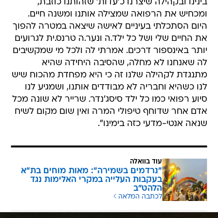
בינינו ובקהילה שיצרנו כ'עדות' שזהותנו כוזבת,
ומכחיש את הרפואה שמצילה אותנו ומשנה חיים.
היום הסתכלתי בעיניים לאישה שיצאה במטרה להפוך
את החיים שלי ושל כל ילד.ה ונער.ה טרנס.ית לגרועים
יותר באינספור דרכים. אמרתי לה ולכל מי שמקשיבים
לה שאנחנו לא מחלה, שהסיבה היחידה שהיא
מתנגדת לקהילה שלנו זה כי היא מפחדת מהכוח שיש
לנו כשהיא וחבריה לא מבודדים אותנו, ושמגיע לנו
סיוע רפואי כמו כל ילד סיסג'נדר. שרייר לא שונה מכל
אדם אחר שדוחף טיפולי המרה ואין שום מקום לשיח
שנאה אנטי-מדעי כזה בימינו".
עוד בוואלה
"נרדמים בשמירה": מאות מוחים בת"א
בעקבות העלייה במקרי האלימות נגד
הלהט"ב
לכתבה המלאה