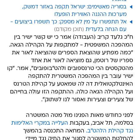
בסוריה מאשימים: ישראל תקפה באזור דמשק,
מערכות ההגנה האווירית הופעלו
אל תתפשרו על מין לא מספק: כך תשפרו ביצועים -
עם הנחה בלעדית
ח"כ גלעד קריב (העבודה) אמר כי יש קשר ישיר בין
המהפכה המשפטית - למתקפות על הקהילה הגאה.
"כמה מפתיע שהוצאת הספרים שהוציאה לאור את
ספריו של רוטמן, גם מוציאה לאור את אחד
מהטקסטים הכי טרנספובים ולהט"בופובים", אמר. "קו
ישיר עובר בין המהפכה המשטרית להתקפה
האינטלקטואלית דה לה שמאטע על קהילת הטרנס
ועל הקהילה הגאה כולה. ההתקפה הזו עולה בחייהם
של צעירים וצעירות ואסור לנו לשתוק".
לפני כחודש מאות הפגינו מול מטה המשטרה
בסלמה, תל אביב, בעקבות
העלייה במקרי האלימות
נגד קהילת הלהט"ב.
המחאה התכנסה בהמשך
להחלטת המשטרה לסגור את התיק נגד מיידי