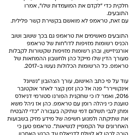
חלקית כדי "לקדם את המועמדות שלו", אמרו
התובעים.
עם זאת, טראמפ לא מואשם בקשירת קשר פלילית.
התובעים מאשימים את טראמפ גם בכך ששוב ושוב
הכניס רשומות מזויפות לדו"חות של טראמפ
אורגניזיישן, ובהן רשומות מזויפות שקשורות לקבלות
מעורך הדין שלו מייקל כהן ולחשבון ההמחאות של
טראמפ. כל הרשומות הכלולות נעשו ב-2017.
עוד על פי כתב האישום, עורך הצהובון "נשיונל
אינקוויירר" פנה אל כהן זמן קצר לאחר אוקטובר
2016, ואמר לו כי שחקנית הפורנו סטורמי דניאלס
טוענת כי ניהלה רומן עם טראמפ. כהן אז ניהל משא
ומתן לגבי תשלום דמי שתיקה בעבורה "כדי להבטיח
את שתיקתה ולמנוע חשיפה של מידע מזיק בשבועות
האחרונים של הקמפיין לנשיאות". טראמפ טען כי
הורה לכהן לא לשלם לדניאלס עד הרגע האחרון.