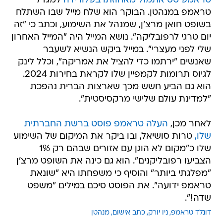
טראמפ טס אתמול מאחוזתו בפלורידה
למגדל
טראמפ במנהטן. הבוקר הוא שלח מייל שבו השתלח
בשופט חואן מרצ'ן, שמנהל את השימוע, וכתב כי "זה
יום טרגי לרפובליקה". נושא המייל היה "המייל האחרון
שלי לפני מעצרי". במייל ביקש הנשיא לשעבר
שאנשים "ירתמו כדי להציל את אמריקה", וכלל לינק
לגיוס תרומות לקמפיין שלו לקראת בחירות 2024.
הוא גם הביע חשש מכך שארצות הברית נהפכת
"למדינת עולם שלישי מרקסיסטית".
לאחר מכן,
העלה טראמפ פוסט ברשת החברתית
שלו,
טרות סושיאל, ובו ביקר את המיקום של השימוע
שלו כ"מקום לא הוגן עם אזורים שבהם רק 1%
הצביעו רפובליקנים". הוא גם כינה את השופט מרצ'ן
"מפלגתי ביותר" והוסיף כי משפחתו היא "שונאת
טראמפ ידועה". את הפוסט סיכם במילים "משפט
שדה!".
דונלד טראמפ
ניו יורק
כתב אישום
מנהטן