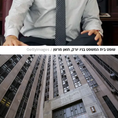
/
שופט בית המשפט בניו יורק, חואן מרשן
GettyImages