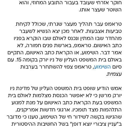
חוקר אזרחי שעובד בעבור התובע המחוזי, והוא
השוטר שעצר אותו.
טראמפ עבר תהליך מעצר שגרתי, שכולל לקיחת
טביעות אצבעות. לאחר מכן יצא הנשיא לשעבר
מהחדר שבו המתין ונכנס לאולם שבו הוקרא בפניו
כתב האישום. טראמפ, בארשת פנים חמורה, לא
אמר דבר. השימוע, או הקראת כתב האישום, התקיים
באולם בית המשפט העליון של ניו יורק בקומה 15. עם
סיום
השימוע
, טראמפ צפוי להשתחרר בערבות
עצמית.
אמש הודיע שופט בית המשפט העליון של מדינת ניו
יורק מרשן כי לא יאפשר הכנסת מצלמות לאולם בית
המשפט בעת הקראת כתב האישום על מנת למנוע
התלהמות מצד תומכיו. ארגוני חדשות אמריקנים,
שהגישו בקשה לשידור חי של השימוע, טענו כי מדובר
ב"עניין ציבורי יוצא דופן" בשל החשיבות ההיסטורית