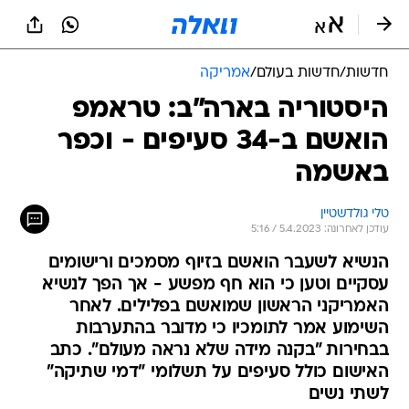
חדשות
/
חדשות בעולם
/
אמריקה
היסטוריה בארה"ב: טראמפ
הואשם ב-34 סעיפים - וכפר
באשמה
טלי גולדשטיין
עודכן לאחרונה: 5.4.2023 / 5:16
הנשיא לשעבר הואשם בזיוף מסמכים ורישומים
עסקיים וטען כי הוא חף מפשע - אך הפך לנשיא
האמריקני הראשון שמואשם בפלילים. לאחר
השימוע אמר לתומכיו כי מדובר בהתערבות
בבחירות "בקנה מידה שלא נראה מעולם". כתב
האישום כולל סעיפים על תשלומי "דמי שתיקה"
לשתי נשים