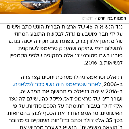
/
הפגנות בניו יורק
רויטרס
נגד הנשיא ה-45 של ארצות הברית הוגש כתב אישום
על ידי חבר מושבעים גדול, לבקשת התובע המחוזי
של מנהטן אלווין ברג, שפתח שוב חקירה ישנה בנוגע
לתשלום דמי שתיקה שהעניק טראמפ לשחקנית
פורנו בשם סטורמי דניאלס בתקופה שלפני הקמפיין
לנשיאות ב-2016.
דניאלס וטראמפ ניהלו מערכת יחסים קצרצרה
ב-2006,
לאחר שטראמפ היה נשוי כבר למלאניה.
ב-2016 איימה דניאלס כי תחשוף את הפרשייה,
ועורך דינו של טראמפ דאז, מייקל כהן, שילם לה 130
אלף דולר בעבור חתימתה על הסכם סודיות. על פי
האישומים, טראמפ החזיר את הכסף לכהן בהמחאות
בסך 35 אלף דולר וכתב בדו"חות העסקיים כי מדובר
ב"הוצאה משפטית". הנשיא לשעבר מכחיש את