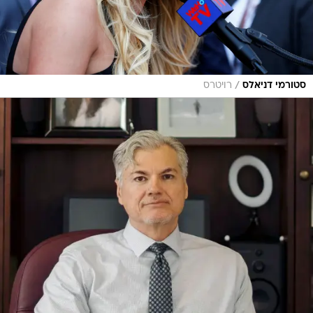
/
סטורמי דניאלס
רויטרס