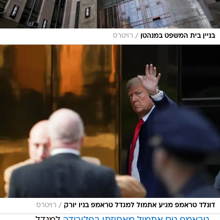
/
בניין בית המשפט במנהטן
רויטרס
/
דונלד טראמפ מגיע אתמול למגדל טראמפ בניו יורק
רויטרס