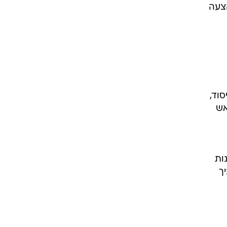
צעה
 יסוד,
אש
ות
ך