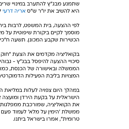
שתמנע מבג"ץ להתערב במינויי שרים
היא להשיב את יו"ר ש"ס
אריה דרעי
ל
לפי ההצעה, בית המשפט, לרבות בית
מוסמך לקיים ביקורת שיפוטית על מינ
הכשירות שקבע המכונן. תשעה ח"כים 
סיכויי ההצעה להיפסל בבג"ץ - גבוהי
הממשלה ובאישורה של הכנסת, כמו 
המצויות בליבת הפעילות הדמוקרטית
במהלך היום צפויה לעלות במליאת ה
הישראלית על בקעת הירדן ומועצה אז
את הקואליציה, שמורכבת ממפלגות ימ
ממשלת 'הימין על מלא' לעמוד פעם
טרומית", אמרו בישראל ביתנו.