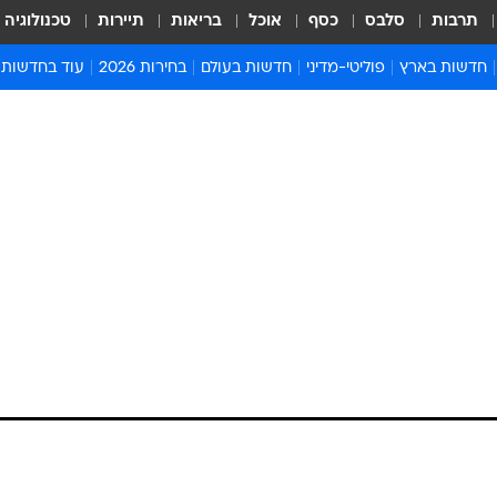
תרבות
סלבס
כסף
אוכל
בריאות
תיירות
טכנולוגיה
חדשות בארץ
פוליטי-מדיני
חדשות בעולם
בחירות 2026
עוד בחדשות
אירועים בארץ
פוליטיקה וממשל
המזרח התיכון
דעות ופרשנויו
חדשות פלילים ומשפט
יחסי חוץ
אירופה
סרי ושלזינגר
חינוך
אמריקה
פרויקטים מיוח
ישראלים בחו"ל
אסיה והפסיפיק
אסור לפספס
בריאות
אפריקה
מדע וסביבה
חברה ורווחה
הנחיות פיקוד 
ארכיון מדורים
זמני כניסת ש
לוח חופשות וח
לוח שנה
חדשות יהדות
חדשות המשפ