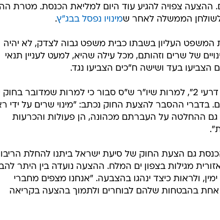
. ההצעה צפויה להגיע עוד היום למליאת הכנסת. מטרת הה
שולחן הממשלה לאחר ש
מינויו נפסל בבג"ץ
.
 המשפט העליון בשבתו כבית משפט גבוה לצדק, לא יהיה
ויים של שרים וזהותם, מכל עילה שהיא, למעט לעניין תנאי
הצביעו בעד ושישה ח"כים הצביעו נגד.
בקואליציה מקדמים את הצעת "חוק דרעי 2", למרות שיו"ר ש"ס סבור כי למרות שמדובר בחוק
ם. בדברי ההסבר להצעת החוק נכתב: "מינוי שרים על ידי ר
גם ההחלטה על העברתם מכהונה, הן פעולות והכרעות
".
כנסת גם הצעת החוק של סיעת ישראל ביתנו להחלת הריבונ
ורית מגילות בצפון ים המלח. ההצעה נועדה בין היתר להבי
ין, ולראות כיצד ינהגו בהצבעה. "אנחנו מצפים מחברי
 אחת בהבטחות שלהם לבוחרים ולתמוך בהצעה בקריאה