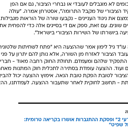
ים לא מוגבלים לעובדי או נבחרי הציבור, גם אם הפן
ד הציבורי של מקבל התרומה", אסטרחן אמרה. "עולה
ם את ניגוד העניינים - נקבעו שורה של הוראות מגבילות
 שונים. עם זאת, ספק אם די בסייגים אלה כדי להפחית את
עה ביושרתו של השירות הציבורי בישראל".
"ד גיל לימון אמר שההצעה היא "פתח לשחיתות שלטונית"
ובד הציבור לאזרח מן השורה, אלא נותן להם יתרון על פני
קע התפקיד שלהם ומעמדם. תחולת החוק רחבה מאוד - חברי
ם ועוד. ההצעה עומדת בסתירה לתכלית חוק המתנות מאחר
ציבור לטובת הפקת טובת הנאה. אימוץ ההצעה יכול להביא
תת - תחשב לחוקית לאחר שתעבור ההצעה. לעמדתנו, הה
ה
"חוק דרעי 2" ופסקת ההתגברות אושרו בקריאה טרומית:
ל שפיט"