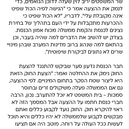
אינה מקובלת עלי". לדבריו, "לא הכול שפיט כי
ההכרעות מתקבלות על ידי העם בתהליך של בחירת
נציגים לכנסת והקמת ממשלה מכוח אמון הכנסת.
בצדק יש להשיב את הדברים למה שהיה בעבר, וכן
בהתאם למה שנהוג ברוב מדינות המערב שבהן מינויי
שרים לא נתונים לביקורת שיפוטית".
חבר הכנסת גדעון סער שביקש להתנגד להצעת
החוק נימק את ההחלטה ואמר: "הצעת החוק הזאת
היא ליצור שטח הפקר בתחום המינויים. לפי ההצעה,
גם אם הממשלה פעלה משיקולים זרים ובחוסר
סמכות - בית המשפט לא יוכל להתערב. נכון, הרבה
חברי כנסת חתמו על ההצעה אבל המסמך הזה לא
ראוי להיקרא חוק. החוק נועד לקבוע כללים ואתם
מבקשים לקבוע שלממשלה לא יהיו כללים והיא תוכל
לעשות ככל העולה על רוחה. מוטב היה אם תציעו
את שם החוק כך - 'דרעי יהיה שר ראס בן אמו'. זה
חוק פרסונלי וכדי להכשיר אדם מסוים אנחנו מעוותים