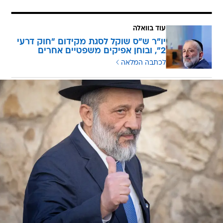
עוד בוואלה
יו"ר ש"ס שוקל לסגת מקידום "חוק דרעי
2", ובוחן אפיקים משפטיים אחרים
לכתבה המלאה
/
החוק שנועד להחזיר את דרעי לשולחן הממשלה עולה להצבעה
פלאש
90, יונתן זינדל