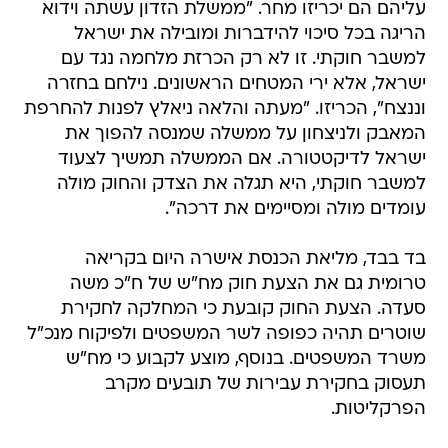
למשבר חוקתי. זו לא רק הכרזת מלחמה נגד עם
ישראל, אלא ירי המטחים הראשונים. נילחם בחזרה
וננצח", הכריזו. "מעתה והלאה ניאלץ לפנות להחרפת
המאבק ולניצחון על ממשלה שמנסה להפוך את
ישראל לדיקטטורה. אם הממשלה תמשיך לצעוד
למשבר חוקתי, היא תגלה את הצדק והחוק מולה
עומדים מולה ומסיימים את דרכה".
בד בבד, מליאת הכנסת אישרה היום בקריאה
טרומית גם את הצעת חוק מח"ש של ח"כ משה
סעדה. הצעת החוק קובעת כי המחלקה לחקירת
שוטרים תהיה כפופה לשר המשפטים ולפיקוח מנכ"ל
משרד המשפטים. בנוסף, מוצע לקבוע כי מח"ש
תעסוק בחקירת עבירות של תובעים מקרב
הפרקליטות.
ח"כ סעדה: "למה אנשי ובכירי הפרקליטות הם מעל
החוק מבחינתכם? אתם קובעים חסינות לאנשים