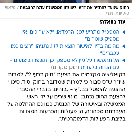
עוד בוואלה!
המפכ"ל מתריע לפני הרמדאן: "לא ערוכים, אין
מספיק שוטרים"
מהומה בדיון לאישור הוצאות לזוג נתניהו: "רצים כמו
עכברים"
אל תתפשרו על מין לא מספק: כך תשפרו ביצועים -
עם הנחה בלעדית
בקואליציה מקדמים את הצעת "חוק דרעי 2", למרות
שיו"ר ש"ס סבור כי למרות שמדובר בחוק יסוד, סיכויי
ההצעה להיפסל בבג"ץ - גבוהים. בדברי ההסבר
להצעת החוק נכתב: "מינוי שרים על ידי ראש
הממשלה ובאישורה של הכנסת, כמו גם ההחלטה על
העברתם מכהונה, הן פעולות והכרעות המצויות
בליבת הפעילות הדמוקרטית".
שר המשפטים יריב לוין שעלה לדוכן הנואמים, כדי
לנמק את ההצעה אמר כי "הגישה לפיה הכול שפיט