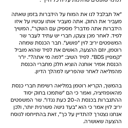
"אל תבלבל לנו את המוח על הידברות בזמן שאתה
מעביר את החוק. אתה מעביר אותו עכשיו על איזו
הידברות אתה מדבר? מספיק עם השקר", המשיך
לפיד. לאחר מכן צעקו, חברי יש עתיד לעבר שר
המשפטים יריב לוין "פושע". חבר הכנסת שמחה
רוטמן, יוזם ההצעה, האשים את לפיד שהוא מוביל
"קמפיין BDS". לפיד השיב: "למה מי אתה?". יו"ר
הכנסת אמיר אוחנה הוציא חלק מחברי הכנסת
מהמליאה לאחר שהפריעו למהלך הדיון.
בהמשך, הקריא רוטמן במליאה רשימת חברי כנסת
מהאופוזיציה, ואמר כי הם "שתמכו בחוק יסוד
ההתגברות בכנסת ה-20 כעת נגדו". שר המשפטים
יריב לוין אמר כי הוא "בעד גישה פשרנית יותר, ולכן
אנחנו נצטרך להתדיין על כך", זאת בהתייחסו לנוסח
ההצעה שאושרה.