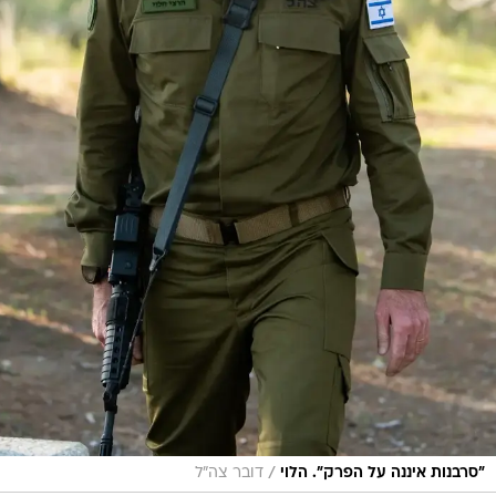
/
"סרבנות איננה על הפרק". הלוי
דובר צה"ל