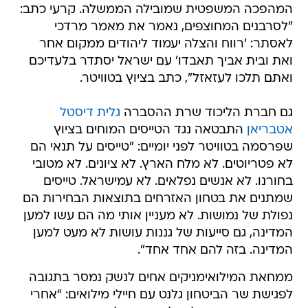
המהפכה המשפטית שמובילה הממשלה. קרעי כתב:
"לסרבנים המחוצפים, נאמר את מאמר מרדכי
לאסתר: 'רווח והצלה יעמוד ליהודים ממקום אחר
ואת ובית אביך תאבדו' עם ישראל יסתדר בלעדיכם
ואתם תלכו לעזאזל", כתב בציוץ בטוויטר.
גם חברת הליכוד שרת ההסברה
גלית דיסטל
אטבריאן
התבטאה נגד הטייסים המוחים בציוץ
שפרסמה בטוויטר לפני יומיים: "טייסים על תנאי הם
לא פטריוטים. לא מלח הארץ. לא ציונים. לא מטובי
בחורנו. לא אנשים נפלאים. לא עמישראל. טייסים
שמתנים את בטחון האזרחים בתוצאות הבחירות הם
נפולת של נמושות. לא מעניין אותי מה הם עשו למען
המדינה, גם סייעות של גננות עושות לא מעט למען
המדינה. בזה להם אחד אחד".
ממחאת המילואימניקים אחים לנשק נמסר בתגובה
לפגישת שר הביטחון גלנט עם חיילי מילואים: "אחרי