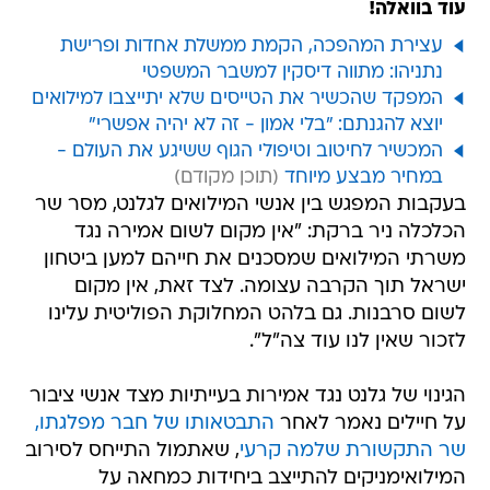
עוד בוואלה!
עצירת המהפכה, הקמת ממשלת אחדות ופרישת
נתניהו: מתווה דיסקין למשבר המשפטי
המפקד שהכשיר את הטייסים שלא יתייצבו למילואים
יוצא להגנתם: "בלי אמון - זה לא יהיה אפשרי"
המכשיר לחיטוב וטיפולי הגוף ששיגע את העולם -
במחיר מבצע מיוחד
בעקבות המפגש בין אנשי המילואים לגלנט, מסר שר
הכלכלה ניר ברקת: "אין מקום לשום אמירה נגד
משרתי המילואים שמסכנים את חייהם למען ביטחון
ישראל תוך הקרבה עצומה. לצד זאת, אין מקום
לשום סרבנות. גם בלהט המחלוקת הפוליטית עלינו
לזכור שאין לנו עוד צה"ל".
הגינוי של גלנט נגד אמירות בעייתיות מצד אנשי ציבור
על חיילים נאמר לאחר
התבטאותו של חבר מפלגתו,
שר התקשורת שלמה קרעי
, שאתמול התייחס לסירוב
המילואימניקים להתייצב ביחידות כמחאה על