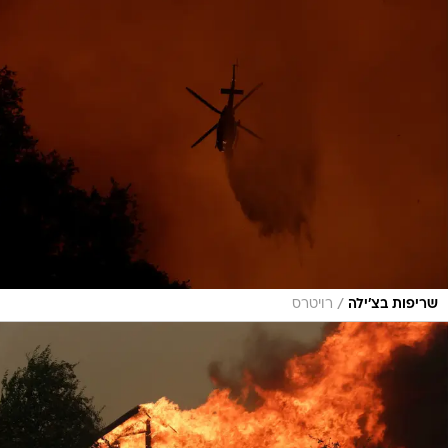
/
שריפות בצ'ילה
רויטרס