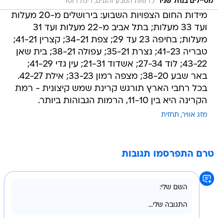
/
מטיילים בנחל שניר
רשות הטבע והגנים, רינת רוסו
מידות החום הצפויות השבוע: בירושלים מ-20 מעלות
ועד 33 מעלות; בתל אביב מ-22 מעלות ועד 31
מעלות; בחיפה 23 עד 29; צפת 34-21; קצרין 41-21;
טבריה 41-23; נצרת 35-21; עפולה 38-21; בית שאן
43-22; לוד 27-34; אשדוד 21-31; עין גדי 41-29;
באר שבע 38-20; מצפה רמון 33-23; אילת 42-27.
בכל רחבי הארץ תורגש קרינת שמש קיצונית - רמת
הקרינה היא בין 11-10, הרמות הגבוהות ביותר.
מזג אוויר
תחזית
טרם התפרסמו תגובות