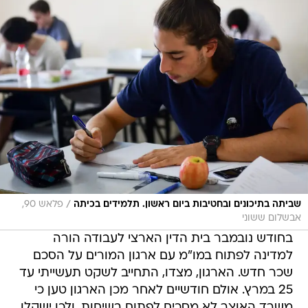
/
שביתה בתיכונים ובחטיבות ביום ראשון. תלמידים בכיתה
פלאש 90,
אבשלום ששוני
בחודש נובמבר בית הדין הארצי לעבודה הורה
למדינה לפתוח במו"מ עם ארגון המורים על הסכם
שכר חדש. הארגון, מצדו, התחייב לשקט תעשייתי עד
25 במרץ. אולם חודשיים לאחר מכן הארגון טען כי
משרד האוצר לא מסכים לפתוח בשיחות, ולכן ישקלו