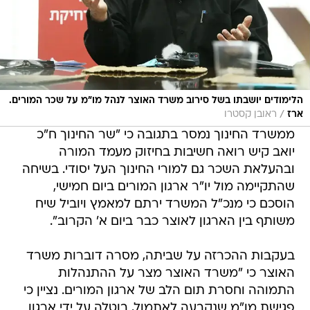
הלימודים יושבתו בשל סירוב משרד האוצר לנהל מו"מ על שכר המורים.
/
ארז
ראובן קסטרו
ממשרד החינוך נמסר בתגובה כי "שר החינוך ח"כ
יואב קיש רואה חשיבות בחיזוק מעמד המורה
ובהעלאת השכר גם למורי החינוך העל יסודי. בשיחה
שהתקיימה מול יו"ר ארגון המורים ביום חמישי,
הוסכם כי מנכ"ל המשרד ירתם למאמץ ויוביל שיח
משותף בין הארגון לאוצר כבר ביום א' הקרוב".
בעקבות ההכרזה על שביתה, מסרה דוברות משרד
האוצר כי "משרד האוצר מצר על ההתנהלות
התמוהה וחסרת תום הלב של ארגון המורים. נציין כי
פגישת מו"מ שנקבעה לאתמול, בוטלה על ידי ארגון