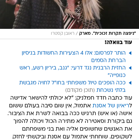
/
"ניפצה תקרות זכוכית". מארק
ראובן קסטרו
עוד בוואלה!
הותר לפרסום: אלו 4 הצעירות החשודות בניסיון
הברחת הסמים
החזית הרבנית נגד דרעי: "גנב, ביריון רשע, ראש
כנופייה"
ככה הופכים טיול משפחתי בחו"ל לחויה מגבשת
בלתי נשכחת
עוד כתבה חדד חמלניק: "לא יכולתי להישאר אדישה
ל
ריאיון של אסנת
אתמול, אין שום סיבה בעולם ששום
אישה (או איש) תרגיש ככה בבואה לשרת את הציבור.
גם ביקורת וסאטירה לא מתירה הכול ויכולה להפוך
את האנשים שחשופים אליה ואת בני משפחתם
לשקופים. שוחחתי אתמול עם אסנת וביקשתי לחזק