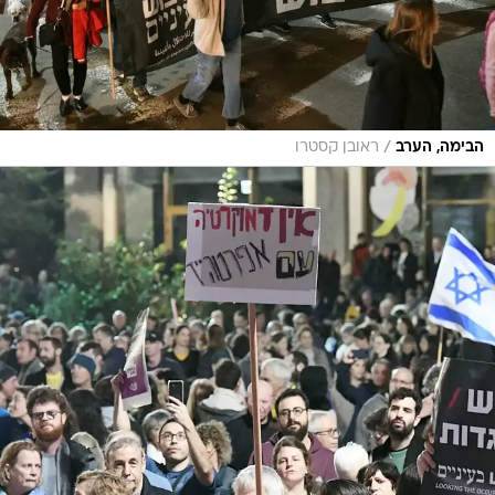
/
הבימה, הערב
ראובן קסטרו