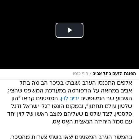
/
הפגנת הזעם בתל אביב
רוני כנפו
אלפים התכנסו הערב (שבת) בכיכר הבימה בתל
אביב במחאה על הרפורמה במערכת המשפט שהציג
השבוע שר המשפטים
יריב לוין
. המפגינים קראו "הון
שלטון עולם תחתון", ובמקום הונפו דגלי ישראל ודגל
פלסטין, לצד שלטים שעליהם מוצב ראשו של לוין יחד
עם סמל היחידה הנאצית האֶס אֶס.
בהמשך הערב המפגינים יצאו בשתי צעדות מהכיכר,