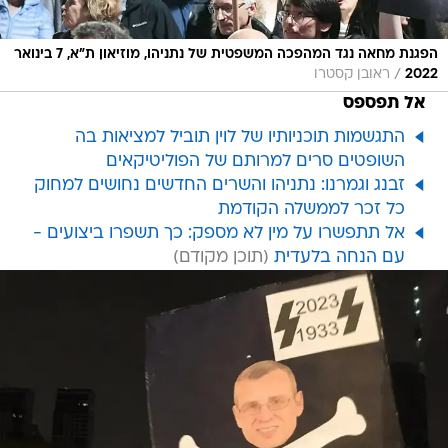
הפגנת מחאה נגד המהפכה המשפטית של נתניהו, מוזיאון ת"א, 7 בינואר
/
2022
ראובן קסטרו
אל תפספס
התגשמות תוכניותיו של לוין תוביל למציאות בה
השופטים סרים למרותם של הפוליטיקאים
זבנג וגמרנו: נתניהו והשרים החדשים נחושים למחוק
כל זכר לממשלה הקודמת
אל תתפשרו על מין לא מספק: כך תשפרו ביצועים -
עם הנחה בלעדית