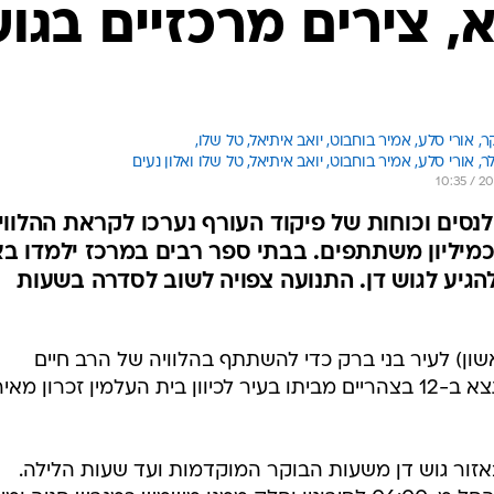
המייל האדום
, צירים מרכזיים בגו
, 
אורי סלע, 
אמיר בוחבוט, 
יואב איתיאל, 
טל שלו, 
, אורי סלע, אמיר בוחבוט, יואב איתיאל, טל שלו ואלון נעים 
אמבולנסים וכוחות של פיקוד העורף נערכו לקראת ההלווי
כמיליון משתתפים. בבתי ספר רבים במרכז ילמדו בא
גיע לגוש דן. התנועה צפויה לשוב לסדרה בשעות
שון) לעיר בני ברק כדי להשתתף בהלוויה של הרב חיים
קניבסקי, ממנהיגי הציבור החרדי, שתצא ב-12 בצהריים מביתו בעיר לכיוון בית העלמין זכרון מאי
אזור גוש דן משעות הבוקר המוקדמות ועד שעות הלילה.