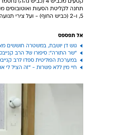
5, ו-2 (כביש החוף) - ועל צירי תנועה רבים בבני ברק ורמת גן.
אל תפספס
גוש דן יושבת, במשטרה חוששים מאסו
"שר התורה": סיפורו של הרב קנייבס
במערכת הפוליטית ספדו לרב קנייבס
חיי מין ללא פשרות - "זה הציל לי את