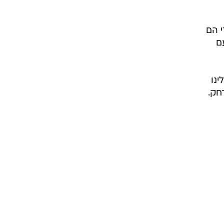
י הם
ם
ינו
חק.