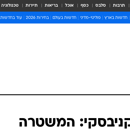
תרבות
סלבס
כסף
אוכל
בריאות
תיירות
טכנולוגיה
חדשות בארץ
פוליטי-מדיני
חדשות בעולם
בחירות 2026
עוד בחדשות
אירועים בארץ
פוליטיקה וממשל
המזרח התיכון
דעות ופרשנויו
חדשות פלילים ומשפט
יחסי חוץ
אירופה
סרי ושלזינגר
חינוך
אמריקה
פרויקטים מיוח
ישראלים בחו"ל
אסיה והפסיפיק
אסור לפספס
בריאות
אפריקה
מדע וסביבה
חברה ורווחה
הנחיות פיקוד 
ארכיון מדורים
זמני כניסת ש
לוח חופשות וח
לוח שנה
חדשות יהדות
קניבסקי: המשטרה
חדשות המשפ