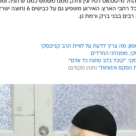
קטעים מכביש 4 (כביש גהה) נחסמו החל מ-06:00 לסירוגין וחלק ממנו משמש כמגרש חניה ומ
תחנה לקליטת הסעות ואוטובוסים מכל רחבי הארץ. האירוע משפיע גם על כ
ן: מה צריך לדעת על לוויית הרב קנייבסקי
קי, ממנהיגי החרדים
קי: "קיבל בלב פתוח כל אדם"
 הסקס והזוגיות"