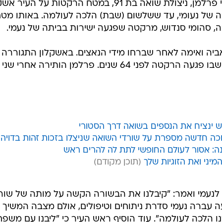
במאי שנה שעברה נפצעה קשה נעמי פרלמן, ניצולת שואה בת 91, במטח הרקטות על הע
 של נעומי, עד ששלשום (שבת) הלכה לעולמה. באותו מט
, סהומי סנדוש, מרקטה שפגעה ישירות בביתה של נעמי.
ביה ואימה לאחר שברחו מידי הנאצים. באשקלון התגוררה 
עם בעלה יעקב, והם רכשו את הבית שבו פגעה הרקטה לפני 64 שנים. פרלמן הותירה אחרי שני
דש ינציח את הנספים בשואה דרך הסטורי
כה חדשה מספרת על שורדי השואה שניצלו בזכות זהות בדויה
יני ואת הזוגיות שלך
לנעמי ואמר: "קיבלנו את הבשורה הקשה על מותה של שור
 עברה נעמי סדרת ניתוחים וטיפולים, אולם מצבה המשיך
 הלכה לעולמה". עוד הוסיף ראש העיר כי "ליבנו עם משפ