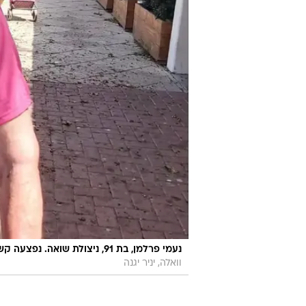
נעמי פרלמן, בת 91, ניצולת שואה. נפצעה קשה במטח הרקטות על העיר אשקלון במאי אשתקד. 7 בפברואר 2021
וואלה, יניר יגנה