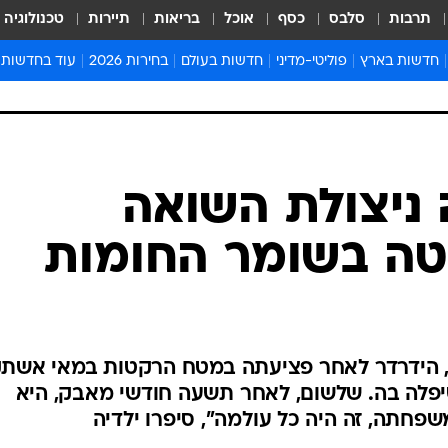
תרבות
סלבס
כסף
אוכל
בריאות
תיירות
טכנולוגיה
חדשות בארץ
פוליטי-מדיני
חדשות בעולם
בחירות 2026
עוד בחדשות
אירועים בארץ
פוליטיקה וממשל
המזרח התיכון
דעות ופרשנויו
חדשות פלילים ומשפט
יחסי חוץ
אירופה
סרי ושלזינגר
חינוך
אמריקה
פרויקטים מיוח
ישראלים בחו"ל
אסיה והפסיפיק
אסור לפספס
ניצולת השואה
בריאות
אפריקה
מדע וסביבה
ה בשומר החומות
חברה ורווחה
הנחיות פיקוד 
ארכיון מדורים
זמני כניסת ש
לוח חופשות וח
צבה של נעמי פרלמן בת ה-91, הידרדר לאחר פציעתה במטח הרקטות במאי אש
לוח שנה
יפלה בה. שלשום, לאחר תשעה חודשי מאבק, היא
חדשות יהדות
שפחתה, זה היה כל עולמה", סיפרו ילדיה
חדשות המשפ