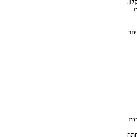
יר אשקלון.
ח
יחד
דת
חתה