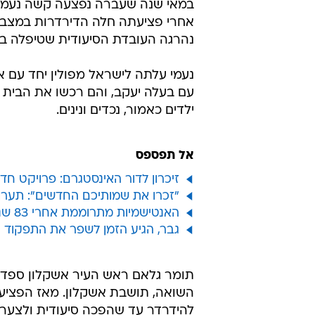
אחרי פציעתה חלה הדירדרות במצבה
נהרגה העובדת הסיעודית שטיפלה בה
נעמי עלתה לישראל מפולין יחד עם א
ילדים כאמור, נכדים ונינים.
אל תפספס
זיכרון לדור האינסטגרם: פרויקט ח
"זכרו את שמותיכם החדשים": תערו
האנטישמיות מתרוממת אחרי 83 שנה: אסור לעולם החופשי לתת לה להרים ראש
גבר, הגיע הזמן לשפר את התפקוד המ
תומר גלאם ראש העיר אשקלון ספד 
השואה, תושבת אשקלון. מאז הפציעה
להידרדר עד שהפכה סיעודית ולצערנו