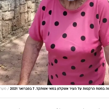
/
מער