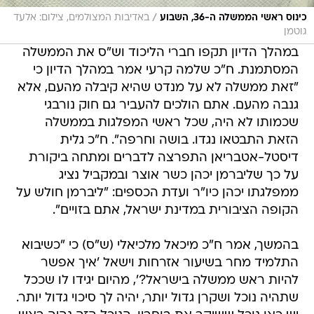
/
כינוס ראשי הממשלה ה-36, השבוע
באדיבות המצולמים, צילום: אלעד
גוטמן
במהלך הדיון תקפו חברי הליכוד וש"ס את הממשלה
המסתמנת. ח"כ שלמה קרעי אמר במהלך הדיון כי
"זאת ממשלה לא על מנדט שהיא קיבלה מהעם, אלא
גנבה מהעם. אתם הולכים להעביר גם חוק נורבגי
שכמותו לא היה, שכל ראשי המפלגות בממשלה
הזאת התבטאו נגדו. בושה וחרפה". ח"כ גלית
דיסטל-אטבריאן התפרצה לדברים ומתחה ביקורת
על כך שליברמן יכהן כשר אוצר ובמקביל נציג
ממפלגתו יכהן כיו"ר ועדת הכספים: "ליברמן חולש על
הקופה הציבורית במדינת ישראל, אתם בזויים".
בהמשך, אמר ח"כ מיכאל מלכיאלי (ש"ס) כי "כשיבוא
התלמיד מחר בשיעור אזרחות וישאל 'איך אפשר
להיות ראש ממשלה בישראל?', מהיום יגידו לו שככל
שתהיה נוכל ושקרן גדול יותר, יהיה לך סיכוי גדול יותר.