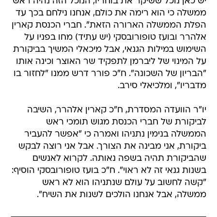
יש כאן נוכל ששיקר את בוחריו, הנוכל הזה נהיה ראש
ממשלה כי הוא רימה את כולם, אנחנו נילחם בכך עד
הפלת הממשלה הארורה הזאת". חברי הכנסת קארין
אלהרר ובועז טופורובסקי (יש עתיד) מחו בפניו על
השימוש במילות הגנאי, אבל מיכאלי המשיך בביקורת
על המינוי של ליברמן לתפקיד שר האוצר וכינה אותו
"הבריון של השכונה". ח"כ פורר דרש ממנו "לחזור בו
מדבריו", ומלכיאלי סירב.
יו"ר הוועדה המסדרת, ח"כ קארין אלהרר, השיבה
לביקורת של חברי הכנסת מגוש תומכי ראש
הממשלה בנימין נתניהו ואמרה כי "אפשר להעביר
ביקורת, אני מבינה את הצורך. אבל אני רוצה לבקש
שהביקורת תהיה בשפה נאותה. לקרוא לאנשים
בשנות גנאי זה לא ראוי". ח"כ בועז טופורובסקי הוסיף:
"קשה לחשוב על עולם שנתניהו הוא לא ראש
ממשלה, אבל אנחנו הולכים לשנות את השיח".