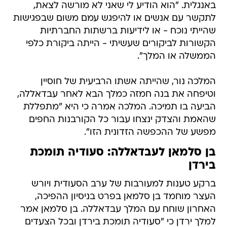
באנגלית. "הוא הודיע לי שאני לא מורשה לצאת,
לתקשר עם אנשים או להיפגש עמם משום שבפגישות
שהייתי נוכח - או לידיעות ברשתות החברתיות
הקשורות לביקורים שעשיתי - הייתה ביקורת כלפי
הממשלה או המלך".
המלכה נור, שהייתה אשתו הרביעית של חוסיין
וטיפחה את בנה חמזה כמלך הבא לאחר עבדאללה,
הביעה בו תמיכה. המלכה אמרה כי היא "מתפללת
שהאמת והצדק ינצחו עבור כל הקורבנות החפים
מפשע של ההכפשה הזדונית הזו".
בן סלמאן לעבדאללה: סעודיה תומכת
בירדן
ברקע טענות למעורבות של ערב הסעודית ויורש
העצר מוחמד בן סלמאן בפרט בניסיון ההפיכה,
האחרון שוחח עם המלך עבדאללה. בן סלמאן אמר
למלך ירדן כי "סעודיה תומכת בירדן ובכל הצעדים