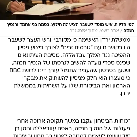
לפי הדיווח, איש מוסד לשעבר הציע לה חילוץ. בסמה בני אחמד והנסיך
/
חמזה
אתר רשמי, מתוך אינסטגרם
ממשלת ירדן האשימה כי מקורבי יורש העצר לשעבר
היו בקשרים עם "גורמים זרים" לצורך ביצוע ניסיון
ההפיכה נגד המלך עבדאללה. מסיבת העיתונאים
שכינס ספדי נועדה להשיב לגרסתו של הנסיך חמזה,
שטען בסרטון שהעביר אתמול עורך דינו לרשת BBC
כי מעצרו הוא חלק מניסיון להשתיק את מבקרי
הארמון ואת הביקורת שלו על השחיתות בממשלת
ירדן.
"כוחות הביטחון עקבו במשך תקופה ארוכה אחרי
פעולות של הנסיך חמזה, באסם עוודאללה וחסן בן
זייד ששמו לעצמם למטרה לפגוע בביטחון וביציבות