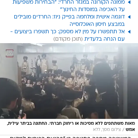
ממונה הקורונה במגזר החרדי: "הבחירות משפיעות
על האכיפה במוסדות החינוך"
דוגמה אישית ומלחמה בפייק ניוז: החרדים מובילים
במבצע חיסון האוכלוסייה
אל תתפשרו על מין לא מספק: כך תשפרו ביצועים -
עם הנחה בלעדית
מאות משתתפים ללא מסיכות או ריחוק חברתי. החתונה בביתר עילית,
/
אמש
צילום מסך, ללא