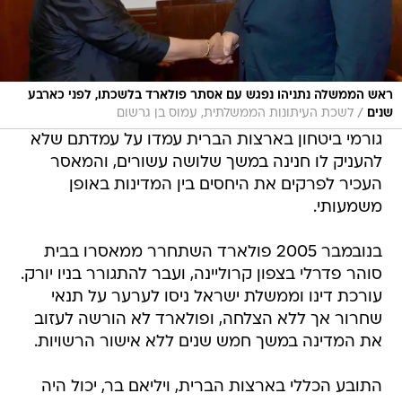
ראש הממשלה נתניהו נפגש עם אסתר פולארד בלשכתו, לפני כארבע
/
שנים
לשכת העיתונות הממשלתית, עמוס בן גרשום
גורמי ביטחון בארצות הברית עמדו על עמדתם שלא
להעניק לו חנינה במשך שלושה עשורים, והמאסר
העכיר לפרקים את היחסים בין המדינות באופן
משמעותי.
בנובמבר 2005 פולארד השתחרר ממאסרו בבית
סוהר פדרלי בצפון קרוליינה, ועבר להתגורר בניו יורק.
עורכת דינו וממשלת ישראל ניסו לערער על תנאי
שחרור אך ללא הצלחה, ופולארד לא הורשה לעזוב
את המדינה במשך חמש שנים ללא אישור הרשויות.
התובע הכללי בארצות הברית, ויליאם בר, יכול היה