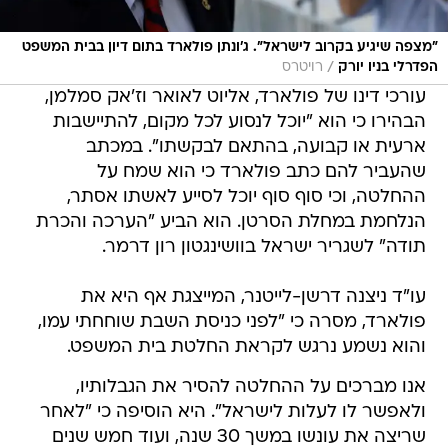
"מצפה שיגיע בקרוב לישראל". ג'ונתן פולארד בתום דיון בבית המשפט
/
הפדרלי בניו יורק
רויטרס
עורכי דינו של פולארד, אליוט לאואר וז'אק סמלמן,
הבהירו כי הוא "יוכל לנסוע לכל מקום, להתיישבות
ארעית או קבועה, בהתאם לבקשתו". במכתב
שהעביר להם כתב פולארד כי הוא שמח על
ההחלטה, וכי סוף סוף יוכל לסייע לאשתו אסתר,
הנלחמת במחלת הסרטן. הוא הביע "הערכה והכרת
תודה" לשגריר ישראל בוושינגטון רון דרמר.
עו"ד ניצנה דרשן-לייטנר, המייצגת אף היא את
פולארד, מסרה כי "לפני כניסת השבת שוחחתי עמו,
והוא נשמע נרגש לקראת החלטת בית המשפט.
אנו מברכים על ההחלטה להסיר את הגבלותיו,
ולאפשר לו לעלות לישראל". היא הוסיפה כי "לאחר
שריצה את עונשו במשך 30 שנה, ועוד חמש שנים